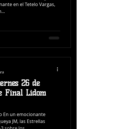
ante en el Tetelo Vargas,
...
ura
iernes 26 de
e Final Lidom
o En un emocionante
eya JM, las Estrellas
3 sobre los...