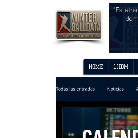
"Es la he
domi
HOME
LIDOM
Todas las entradas
Noticias