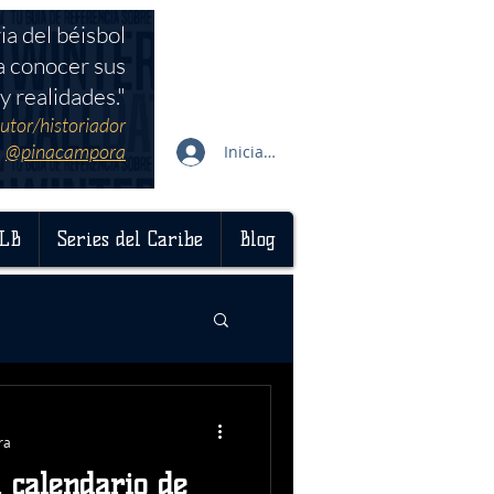
ia del béisbol
a conocer sus
y realidades."
utor/historiador
@pinacampora
Iniciar sesión
LB
Series del Caribe
Blog
ra
 calendario de