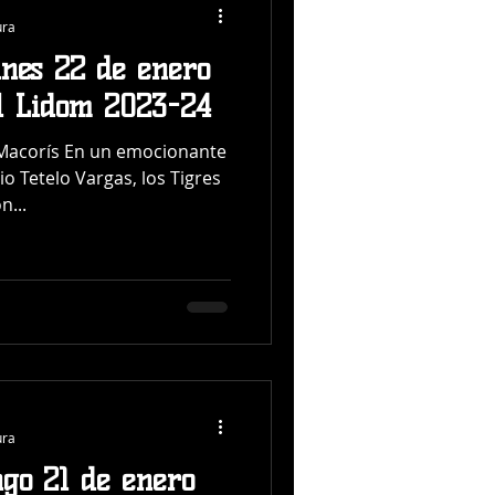
ura
unes 22 de enero
l Lidom 2023-24
Macorís En un emocionante
o Tetelo Vargas, los Tigres
n...
ura
go 21 de enero