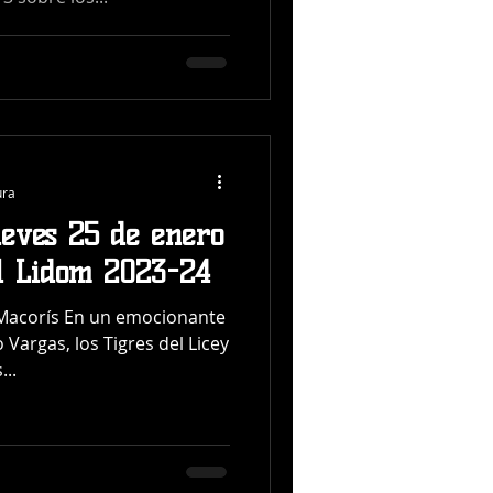
ura
ueves 25 de enero
l Lidom 2023-24
Macorís En un emocionante
 Vargas, los Tigres del Licey
...