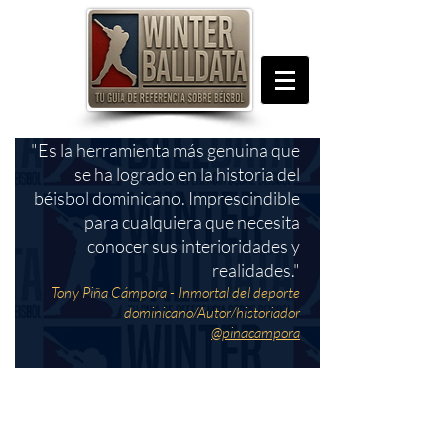
"Es la herramienta más genuina que
se ha logrado en la historia del
béisbol dominicano. Imprescindible
para cualquiera que necesita
conocer sus interioridades y
realidades."
Tony Piña Cámpora - Inmortal del deporte
dominicano/Autor/historiador
@pinacampora