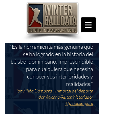
"Es la herramienta más genuina que
se ha logrado en la historia del
béisbol dominicano. Imprescindible
para cualquiera que necesita
conocer sus interioridades y
realidades."
Tony Piña Cámpora - Inmortal del deporte
dominicano/Autor/historiador
@pinacampora