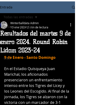
Entrada
Todas las entradas
Winterballdata Admin
Todas las entradas
10 ene 2024
2 min de lectura
Resultados del martes 9 de
Noticias
enero 2024. Round Robin
Articulos
Lidom 2023-24
Resultados
9 de Enero - Santo Domingo
WBC
En el Estadio Quisqueya Juan 
Marichal, los aficionados 
presenciaron un enfrentamiento 
intenso entre los Tigres del Licey y 
los Leones del Escogido. Al final de la 
jornada, los Tigres se alzaron con la 
victoria con un marcador de 3-1 