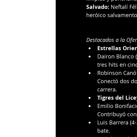
Salvado:
 Neftalí Fé
heróico salvamento
Destacados a la Ofen
Estrellas Orie
Dairon Blanco (
tres hits en cin
Robinson Canó (
Conectó dos do
carrera.
Tigres del Lice
Emilio Bonifacio
Contribuyó con
Luis Barrera (4
bate.