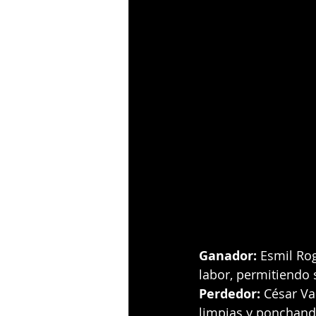
Ganador:
 Esmil Ro
labor, permitiendo 
Perdedor:
 César Va
limpias y ponchand