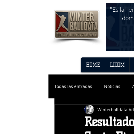
"Es la he
domi
HOME
LIDOM
Todas las entradas
Noticias
Winterballdata A
Resultado