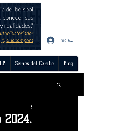
ia del béisbol
a conocer sus
y realidades."
utor/historiador
@pinacampora
Iniciar sesión
LB
Series del Caribe
Blog
 2024.