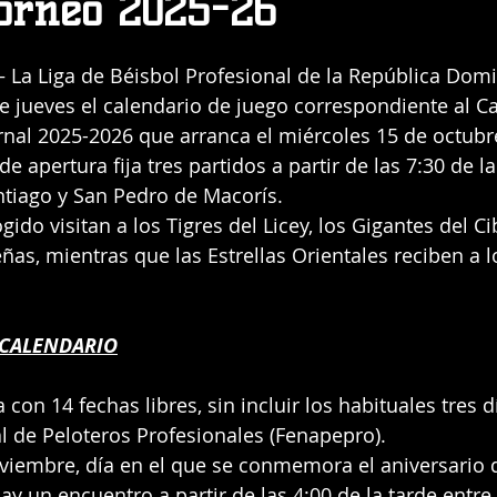
Torneo 2025-26
a Liga de Béisbol Profesional de la República Domi
te jueves el calendario de juego correspondiente al 
rnal 2025-2026 que arranca el miércoles 15 de octub
 de apertura fija tres partidos a partir de las 7:30 de l
tiago y San Pedro de Macorís.
ido visitan a los Tigres del Licey, los Gigantes del C
ñas, mientras que las Estrellas Orientales reciben a l
 CALENDARIO
 con 14 fechas libres, sin incluir los habituales tres d
 de Peloteros Profesionales (Fenapepro).
oviembre, día en el que se conmemora el aniversario d
ay un encuentro a partir de las 4:00 de la tarde entre 