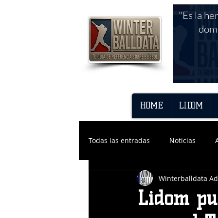
"Es la he
domi
HOME
LIDOM
Todas las entradas
Noticias
Winterballdata A
Lidom pub