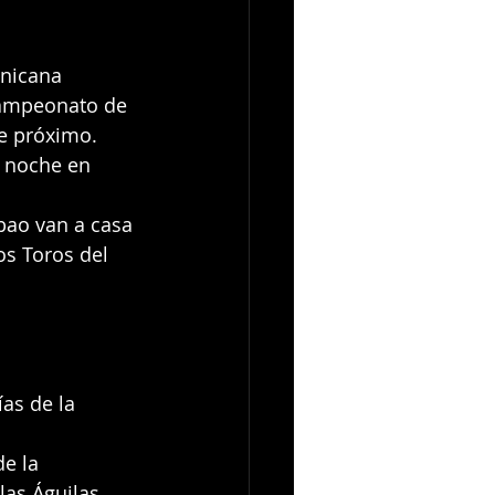
nicana 
Campeonato de 
re próximo.
a noche en 
ibao van a casa 
os Toros del 
ías de la 
e la 
las Águilas 