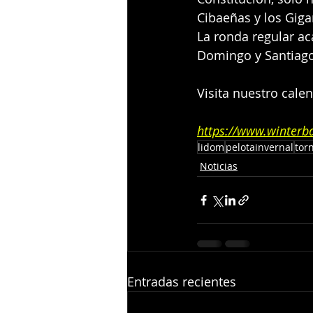
Cibaeñas y los Giga
La ronda regular a
Domingo y Santiago
Visita nuestro calen
https://www.winterb
lidom
pelotainvernal
tor
Noticias
Entradas recientes