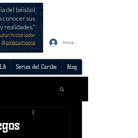
ia del béisbol
a conocer sus
y realidades."
utor/historiador
@pinacampora
Iniciar sesión
LB
Series del Caribe
Blog
egos