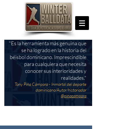
"Es la herramienta más genuina que
se ha logrado en la historia del
béisbol dominicano. Imprescindible
para cualquiera que necesita
conocer sus interioridades y
realidades."
Tony Piña Cámpora - Inmortal del deporte
dominicano/Autor/historiador
@pinacampora