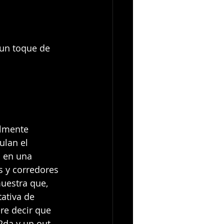
 un toque de 
lmente 
ulan el 
 en una 
 y corredores 
muestra que, 
ativa de 
re decir que 
da y un out 