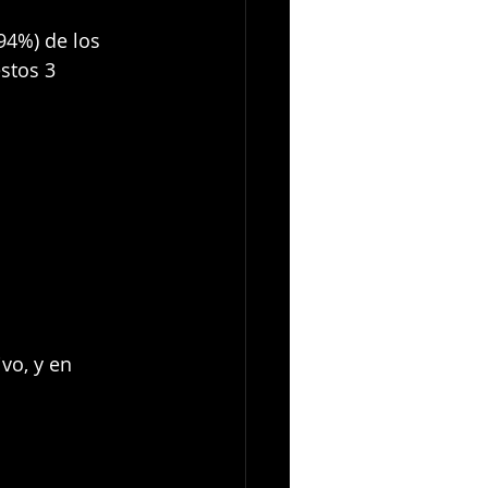
94%) de los 
stos 3 
vo, y en 