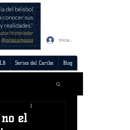
ia del béisbol
a conocer sus
y realidades."
utor/historiador
@pinacampora
Iniciar sesión
LB
Series del Caribe
Blog
 no el