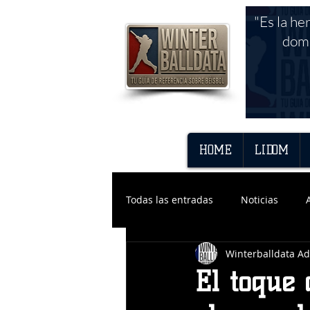
"Es la he
domi
HOME
LIDOM
Todas las entradas
Noticias
Winterballdata A
El toque 