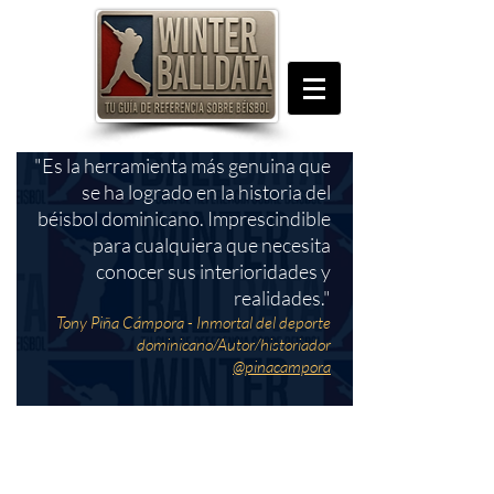
"Es la herramienta más genuina que
se ha logrado en la historia del
béisbol dominicano. Imprescindible
para cualquiera que necesita
conocer sus interioridades y
realidades."
Tony Piña Cámpora - Inmortal del deporte
dominicano/Autor/historiador
@pinacampora