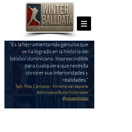
"Es la herramienta más genuina que
se ha logrado en la historia del
béisbol dominicano. Imprescindible
para cualquiera que necesita
conocer sus interioridades y
realidades."
Tony Piña Cámpora - Inmortal del deporte
dominicano/Autor/historiador
@pinacampora