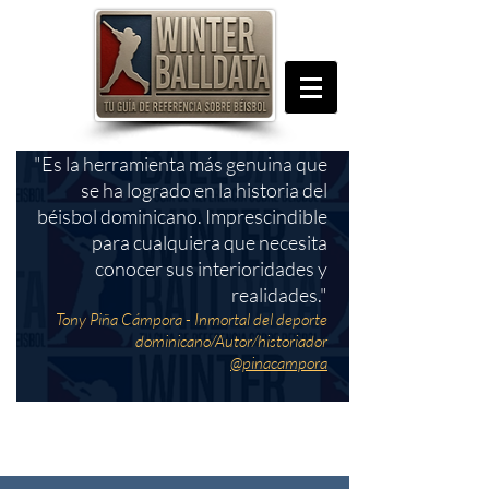
"Es la herramienta más genuina que
se ha logrado en la historia del
béisbol dominicano. Imprescindible
para cualquiera que necesita
conocer sus interioridades y
realidades."
Tony Piña Cámpora - Inmortal del deporte
dominicano/Autor/historiador
@pinacampora