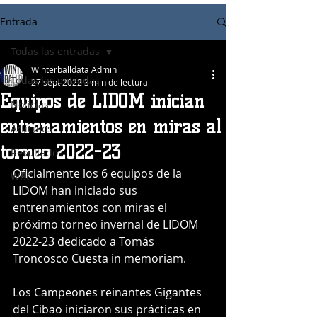
Entrada
Todas las entradas
Winterballdata Admin
Todas las entradas
27 sept 2022
3 min de lectura
Equipos de LIDOM inician
Noticias
entrenamientos en miras al
Articulos
torneo 2022-23
Resultados
Oficialmente los 6 equipos de la 
WBC
LIDOM han iniciado sus 
entrenamientos con miras el 
próximo torneo invernal de LIDOM 
2022-23 dedicado a Tomás 
Troncosco Cuesta in memoriam.
Los Campeones reinantes Gigantes 
del Cibao iniciaron sus prácticas en 