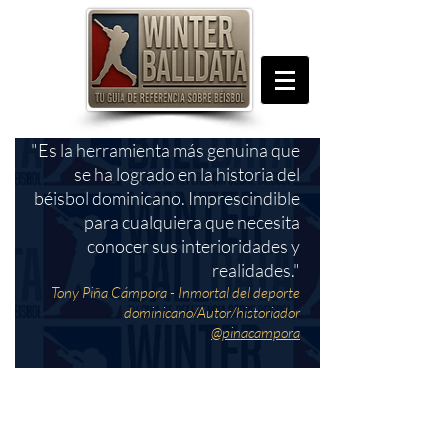
"Es la herramienta más genuina que
se ha logrado en la historia del
béisbol dominicano. Imprescindible
para cualquiera que necesita
conocer sus interioridades y
realidades."
Tony Piña Cámpora - Inmortal del deporte
dominicano/Autor/historiador
@pinacampora