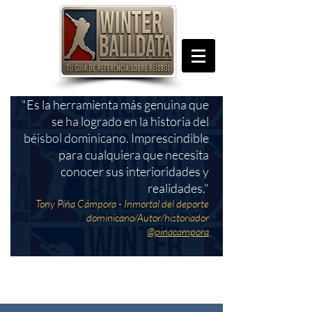
"Es la herramienta más genuina que
se ha logrado en la historia del
béisbol dominicano. Imprescindible
para cualquiera que necesita
conocer sus interioridades y
realidades."
Tony Piña Cámpora - Inmortal del deporte
dominicano/Autor/historiador
@pinacampora