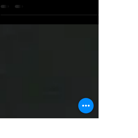
Serie Final Lidom 2023-24
25 de Enero San Pedro de Macorís En un emocionante
enfrentamiento en el Tetelo Vargas, los Tigres del Licey se
impusieron 8-5 sobre las...