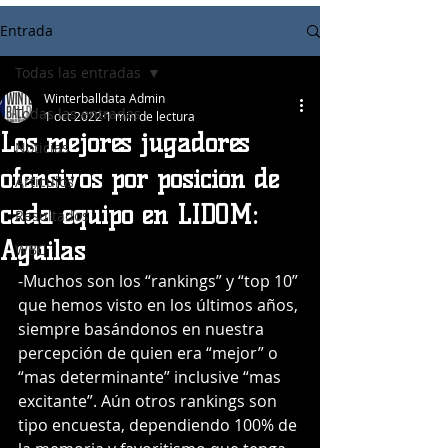
Entrada
Todas las entradas
Winterballdata Admin
Todas las entradas
1 oct 2022
1 min de lectura
Los mejores jugadores
Noticias
ofensivos por posición de
Articulos
cada equipo en LIDOM:
Resultados
Aguilas
WBC
-
Muchos son los “rankings” y “top 10” 
que hemos visto en los últimos años, 
siempre basándonos en nuestra 
percepción de quien era “mejor” o 
“mas determinante” inclusive “mas 
excitante”. Aún otros rankings son 
tipo encuesta, dependiendo 100% de 