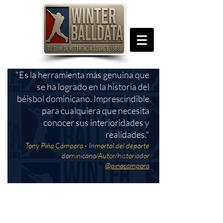
"Es la herramienta más genuina que
se ha logrado en la historia del
béisbol dominicano. Imprescindible
para cualquiera que necesita
conocer sus interioridades y
realidades."
Tony Piña Cámpora - Inmortal del deporte
dominicano/Autor/historiador
@pinacampora