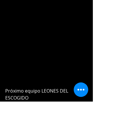
Próximo equipo LEONES DEL 
ESCOGIDO
WINTERBALLDATA.COM
lidom
aguilas cibaeñas
Articulos