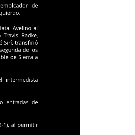
remolcador de 
quierdo.
tal Avelino al 
 Travis Radke, 
rí, transfirió 
segunda de los 
le de Sierra a 
 intermedista 
o entradas de 
 
), al permitir 