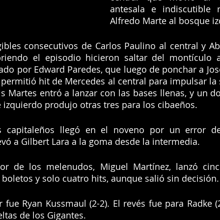
antesala e indiscutible 
Alfredo Marte al bosque iz
ibles consecutivos de Carlos Paulino al central y Abia
briendo el episodio hicieron saltar del montículo a
do por Edward Paredes, que luego de ponchar a José Si
ermitió hit de Mercedes al central para impulsar la 
s Martes entró a lanzar con las bases llenas, y un dob
 izquierdo produjo otras tres para los cibaeños.
 capitaleños llegó en el noveno por un error del
evó a Gilbert Lara a la goma desde la intermedia.
dor de los melenudos, Miguel Martínez, lanzó cinc
boletos y solo cuatro hits, aunque salió sin decisión.
 fue Ryan Kussmaul (2-2). El revés fue para Radke (2-1
eltas de los Gigantes.