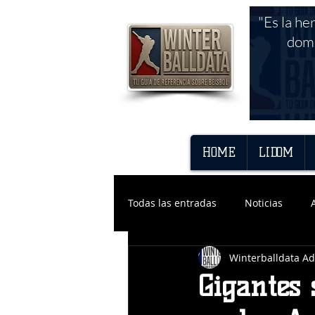
"Es la he
domi
HOME
LIDOM
Todas las entradas
Noticias
Winterballdata A
Gigantes