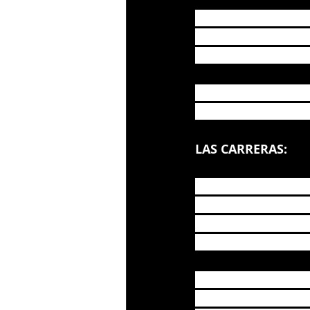
 Anthony Gose (1-0, 1.50), se adjudicó la victoria luego de lanzar un episodio en blanco 
de un imparable y 
lanzando la novena 
El derrotado fue Han
imparables sin saca
LAS CARRERAS:
Los Tigres tomaron
Mejía conectó senci
a la intermedia y a
pegó doble que pro
En la apertura del t
conectó un infield 