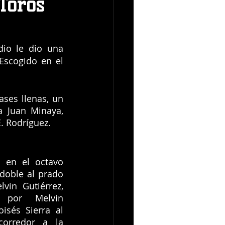
 Toros
io le dio una 
Escogido en el 
ses llenas, un 
a Juan Minaya, 
. Rodríguez.
 en el octavo 
doble al prado 
vin Gutiérrez, 
 por Melvin 
sés Sierra al 
orredor a la 