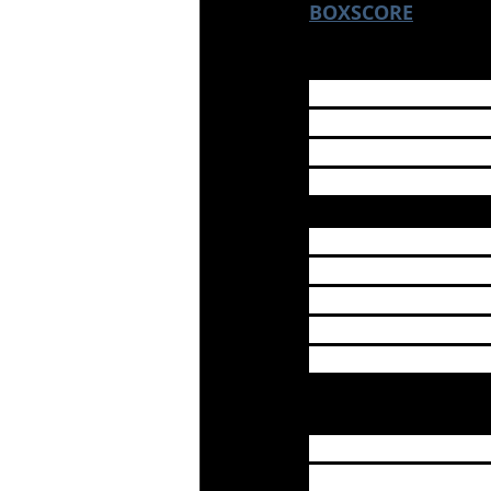
BOXSCORE
LA ROMANA.- Yamaic
remolcaron dos cad
de 0-6 para derrotar
Francisco A. Micheli
Con el marcador 7-5 
la octava entrada, 
empató las acciones
ventaja a los local
de la décima carrer
Con la victoria, los 
mantienen en la se