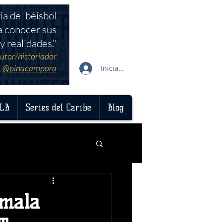
ia del béisbol
a conocer sus
y realidades."
utor/historiador
@pinacampora
Iniciar sesión
LB
Series del Caribe
Blog
 mala