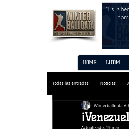
"Es la he
domi
HOME
LIDOM
Todas las entradas
Noticias
Winterballdata A
¡Venezue
Actualizado:
19 mar