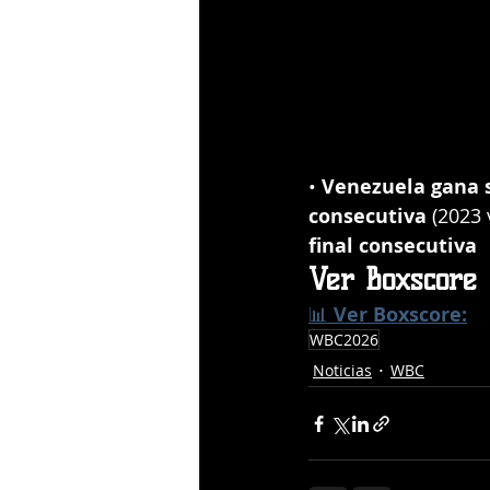
• 
Venezuela gana s
consecutiva
 (2023
final consecutiva
Ver Boxscore
📊 
Ver Boxscore:
WBC2026
Noticias
WBC