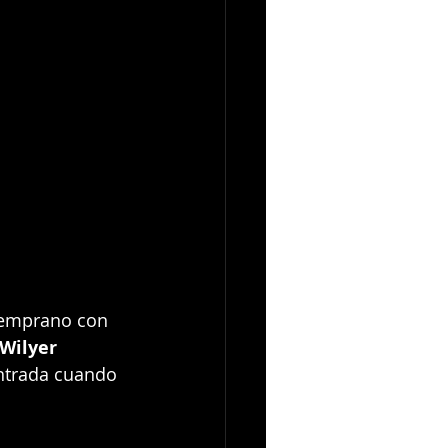
 temprano con 
 Wilyer 
entrada cuando 