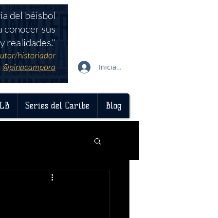
ia del béisbol
a conocer sus
y realidades."
utor/historiador
@pinacampora
Iniciar sesión
LB
Series del Caribe
Blog