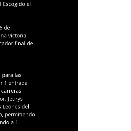
l Escogido el 
6 de 
na victoria 
ador final de 
a para las 
ar 1 entrada 
 carreras 
r. Jeurys 
s Leones del 
da, permitiendo 
ando a 1 