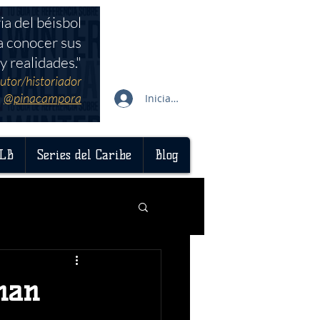
ia del béisbol
a conocer sus
y realidades."
utor/historiador
@pinacampora
Iniciar sesión
LB
Series del Caribe
Blog
enan