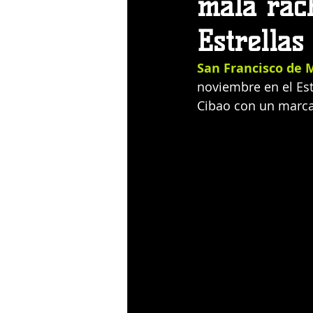
mala rach
Estrella
San Francisco de M
noviembre en el Esta
Cibao con un marcad