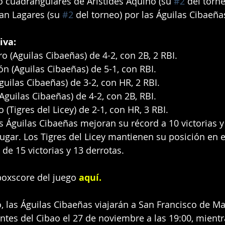
ó cuadrangulares de Arístides Aquino (su 
#2
 del torne
uan Lagares (su 
#2
 del torneo) por las Águilas Cibaeña
iva:
o (Aguilas Cibaeñas) de 4-2, con 2B, 2 RBI.
ón (Aguilas Cibaeñas) de 5-1, con RBI.
guilas Cibaeñas) de 3-2, con HR, 2 RBI.
Aguilas Cibaeñas) de 4-2, con 2B, RBI.
 (Tigres del Licey) de 2-1, con HR, 3 RBI.
as Águilas Cibaeñas mejoran su récord a 10 victorias y
ugar. Los Tigres del Licey mantienen su posición en 
de 15 victorias y 13 derrotas.
oxscore del juego 
aquí
.
, las Águilas Cibaeñas viajarán a San Francisco de Ma
antes del Cibao el 27 de noviembre a las 19:00, mientr