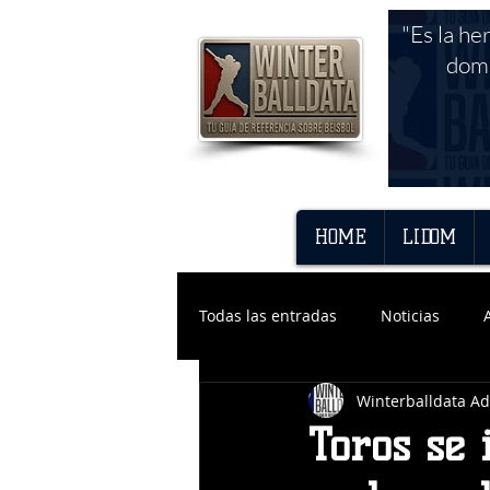
"Es la he
domi
HOME
LIDOM
Todas las entradas
Noticias
Winterballdata A
Toros se