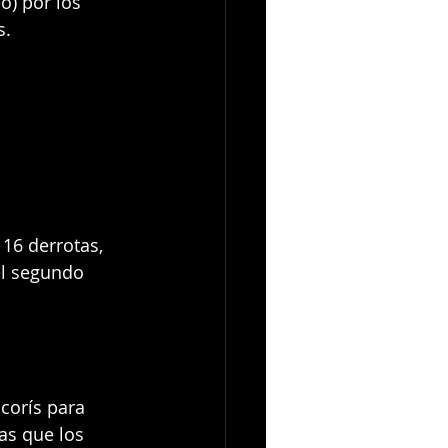
o) por los 
s.
 16 derrotas, 
el segundo 
corís para 
as que los 