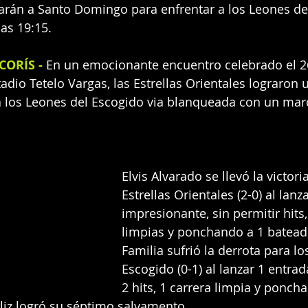
ajarán a Santo Domingo para enfrentar a los Leones de
as 19:15.
ORÍS - 
En un emocionante encuentro celebrado el 2
dio Tetelo Vargas, las Estrellas Orientales lograron u
a los Leones del Escogido via blanqueada con un marc
Elvis Alvarado se llevó la victori
Estrellas Orientales (2-0) al lanz
impresionante, sin permitir hits,
limpias y ponchando a 1 bateado
Familia sufrió la derrota para lo
Escogido (0-1) al lanzar 1 entra
2 hits, 1 carrera limpia y ponch
éliz logró su séptimo salvamento.