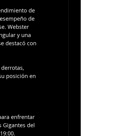
rendimiento de 
 desempeño de 
se. Webster 
ngular y una 
se destacó con 
 derrotas, 
su posición en 
para enfrentar 
s Gigantes del 
19:00.