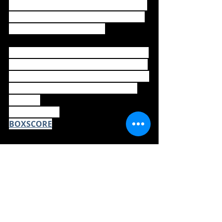
con una anotada, Johan Camargo de 
2-2 y Orlando Calixte de 3-1 con una 
anotada y una producida.
El próximo compromiso de los Toros 
será este miércoles 10 de diciembre, 
cuando visiten a las Águilas Cibaeñas 
en el Estadio Cibao, a partir de las 
7:00 PM.
Prensa Toros
BOXSCORE
SANTO DOMINGO.- 
Las Estrellas 
Orientales vencieron este martes 3-1 
a los Leones del Escogido en el 
estadio Quisqueya Juan Marichal.