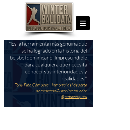
"Es la herramienta más genuina que
se ha logrado en la historia del
béisbol dominicano. Imprescindible
para cualquiera que necesita
conocer sus interioridades y
realidades."
Tony Piña Cámpora - Inmortal del deporte
dominicano/Autor/historiador
@pinacampora