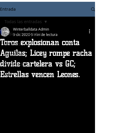
Entrada
Todas las entradas
Winterballdata Admin
Todas las entradas
9 dic 2020
5 min de lectura
Toros explosionan conta
Noticias
Aguilas; Licey rompe racha
Articulos
divide cartelera vs GC;
Resultados
Estrellas vencen Leones.
WBC