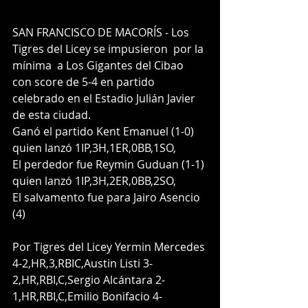
SAN FRANCISCO DE MACORÍS - Los 
Tigres del Licey se impusieron  por la 
mínima  a Los Gigantes del Cibao 
con score de 5-4 en partido 
celebrado en el Estadio Julián Javier 
de esta ciudad.
Ganó el partido Kent Emanuel (1-0) 
quien lanzó 1IP,3H,1ER,0BB,1SO,
El perdedor fue Reymin Guduan (1-1) 
quien lanzó 1IP,3H,2ER,0BB,2SO,
El salvamento fue para Jairo Asencio 
(4)
Por Tigres del Licey Yermin Mercedes 
4-2,HR,3,RBIC,Austin Listi 3-
2,HR,RBI,C,Sergio Alcántara 2-
1,HR,RBI,C,Emilio Bonifacio 4-