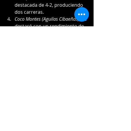
destacada de 4-2, produciendo 
dos carreras.
Coco Montes (Aguilas Cibaeñas):
 Se 
destacó con un rendimiento de 
4-2, incluyendo un doble y una 
carrera impulsada.
Michael Pérez (Aguilas 
Cibaeñas):
 Aportó con un 
rendimiento de 3-1, incluyendo 
un doble y una carrera 
impulsada.
Próximo Encuentro:
En su próximo compromiso el 19 de 
diciembre, los Gigantes del Cibao 
recibirán en San Francisco de 
Macorís a los Leones del Escogido a 
las 19:00 horas. Mientras tanto, las 