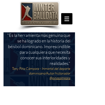
"Es la herramienta más genuina que
se ha logrado en la historia del
béisbol dominicano. Imprescindible
para cualquiera que necesita
conocer sus interioridades y
realidades."
Tony Piña Cámpora - Inmortal del deporte
dominicano/Autor/historiador
@pinacampora