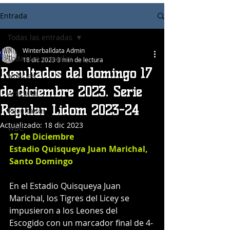
Entrada
Todas las entradas
Winterballdata Admin
Todas las entradas
18 dic 2023
3 min de lectura
Resultados del domingo 17
Noticias
de diciembre 2023. Serie
Articulos
Regular Lidom 2023-24
Resultados
Actualizado:
18 dic 2023
WBC
17 de Diciembre
Estadio Quisqueya Juan Marichal, 
Santo Domingo
En el Estadio Quisqueya Juan 
Marichal, los Tigres del Licey se 
impusieron a los Leones del 
Escogido con un marcador final de 4-