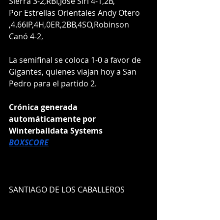
Sierra 3-2,RBI,José Siri 4-1,2B,  
Por Estrellas Orientales Andy Otero 
,4.66IP,4H,0ER,2BB,4SO,Robinson 
Canó 4-2,    
La semifinal se coloca 1-0 a favor de 
Gigantes, quienes viajan hoy a San 
Pedro para el partido 2.
Crónica generada 
automáticamente por 
Winterballdata Systems
BOXSCORE
SANTIAGO DE LOS CABALLEROS