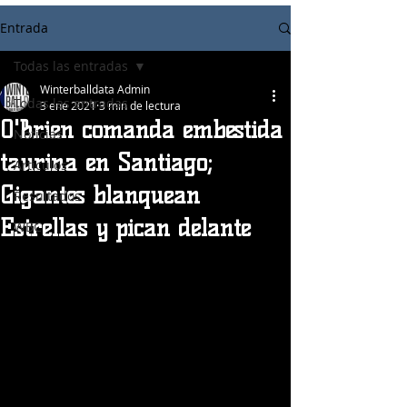
Entrada
Todas las entradas
Winterballdata Admin
Todas las entradas
3 ene 2021
3 min de lectura
O'Brien comanda embestida
Noticias
taurina en Santiago;
Articulos
Gigantes blanquean
Resultados
Estrellas y pican delante
WBC