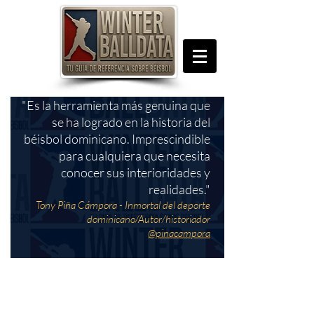
"Es la herramienta más genuina que
se ha logrado en la historia del
béisbol dominicano. Imprescindible
para cualquiera que necesita
conocer sus interioridades y
realidades."
Tony Piña Cámpora - Inmortal del deporte
dominicano/Autor/historiador
@pinacampora