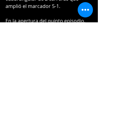
amplió el marcador 5-1. 
En la apertura del quinto episodio, 
Peter O´Brien disparó sencillo con 
un hombre en la antesala, para 
ampliar 6-1 el marcador. 
 Por los Toros: Peter O´Brien de 3-3 
con 3 anotadas, 2 jonrones 6 
impulsadas y un boleto negociado, 
Jeimer Candelario de 4-2 con 2 
anotadas, Yermín Mercedes de 4-2 
con una anotada y una producida y 
Jorge Mateo de 4-1 con una anotada 
y una remolcada. 
Por las Águilas: Melky Cabrera de 3-1 
con una anotada y una remolcada, 