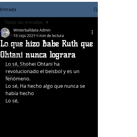
Entrada
Todas las entradas
Winterballdata Admin
Todas las entradas
16 sept 2021
4 min de lectura
Lo que hizo Babe Ruth que
Noticias
Ohtani nunca logrará
Articulos
Lo sé, Shohei Ohtani ha 
Resultados
revolucionado el beisbol y es un 
WBC
fenómeno.
Lo sé, Ha hecho algo que nunca se 
había hecho
Lo sé, 