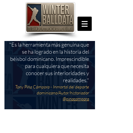
"Es la herramienta más genuina que
se ha logrado en la historia del
béisbol dominicano. Imprescindible
para cualquiera que necesita
conocer sus interioridades y
realidades."
Tony Piña Cámpora - Inmortal del deporte
dominicano/Autor/historiador
@pinacampora