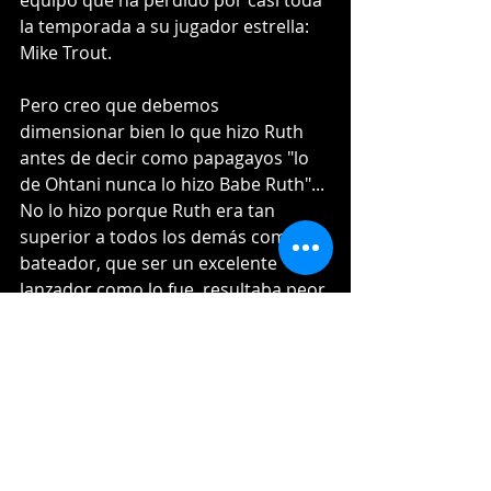
equipo que ha perdido por casi toda 
la temporada a su jugador estrella: 
Mike Trout.
Pero creo que debemos 
dimensionar bien lo que hizo Ruth 
antes de decir como papagayos "lo 
de Ohtani nunca lo hizo Babe Ruth"... 
No lo hizo porque Ruth era tan 
superior a todos los demás como 
bateador, que ser un excelente 
lanzador como lo fue, resultaba peor 
negocio ser dual player que ponerlo 
a batear a diario.
¿Podemos decir que si Ohtani se 
dedica a batear solamente se 
convertiría en el mejor bateador del 
negocio? , quizá eclipsar los 73 