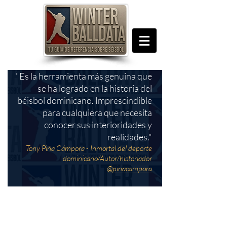
"Es la herramienta más genuina que
se ha logrado en la historia del
béisbol dominicano. Imprescindible
para cualquiera que necesita
conocer sus interioridades y
realidades."
Tony Piña Cámpora - Inmortal del deporte
dominicano/Autor/historiador
@pinacampora