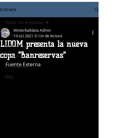
Entrada
Todas las entradas
Winterballdata Admin
Todas las entradas
14 oct 2021
3 min de lectura
LIDOM presenta la nueva
Noticias
copa "Banreservas"
Articulos
Fuente Externa
Resultados
WBC