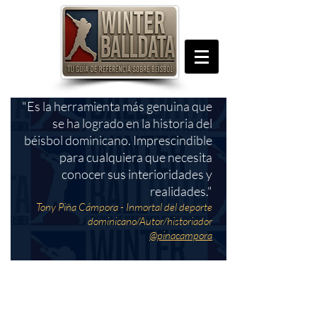
"Es la herramienta más genuina que
se ha logrado en la historia del
béisbol dominicano. Imprescindible
para cualquiera que necesita
conocer sus interioridades y
realidades."
Tony Piña Cámpora - Inmortal del deporte
dominicano/Autor/historiador
@pinacampora