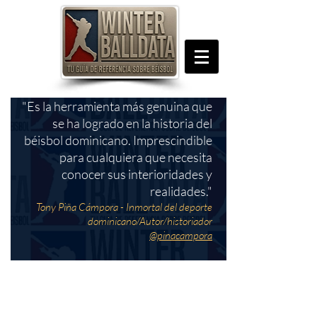
"Es la herramienta más genuina que
se ha logrado en la historia del
béisbol dominicano. Imprescindible
para cualquiera que necesita
conocer sus interioridades y
realidades."
Tony Piña Cámpora - Inmortal del deporte
dominicano/Autor/historiador
@pinacampora