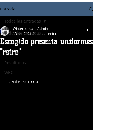
Entrada
Todas las entradas
Winterballdata Admin
Todas las entradas
13 oct 2021
2 min de lectura
Escogido presenta uniformes
Noticias
"retro"
Articulos
Resultados
WBC
Fuente externa