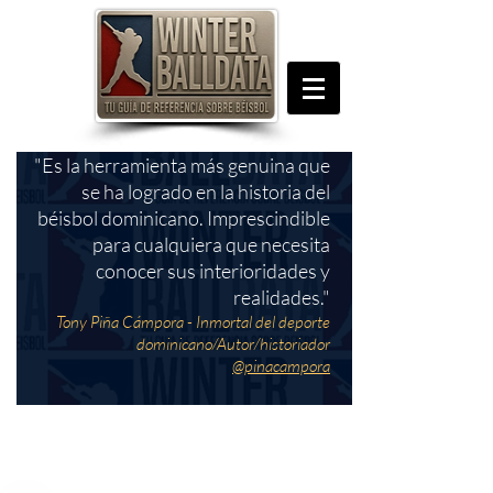
"Es la herramienta más genuina que
se ha logrado en la historia del
béisbol dominicano. Imprescindible
para cualquiera que necesita
conocer sus interioridades y
realidades."
Tony Piña Cámpora - Inmortal del deporte
dominicano/Autor/historiador
@pinacampora