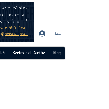
ia del béisbol
a conocer sus
y realidades."
utor/historiador
@pinacampora
Iniciar sesión
LB
Series del Caribe
Blog