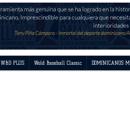
rramienta más genuina que se ha logrado en la histor
nicano. Imprescindible para cualquiera que necesit
interioridades 
Tony Piña Cámpora - Inmortal del deporte dominicano/A
WBD PLUS
Wold Baseball Classic
DOMINICANOS M