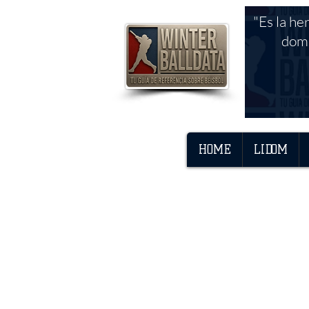
"Es la he
domi
HOME
LIDOM