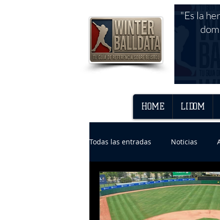
"Es la he
domi
HOME
LIDOM
Todas las entradas
Noticias