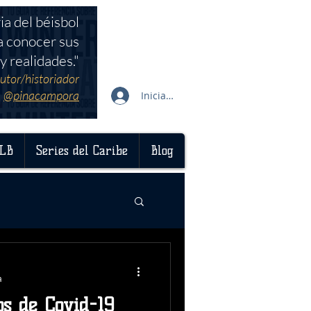
ia del béisbol
a conocer sus
y realidades."
utor/historiador
@pinacampora
Iniciar sesión
LB
Series del Caribe
Blog
a
os de Covid-19