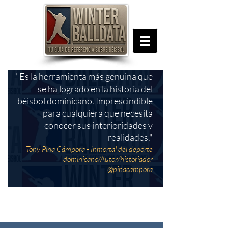
"Es la herramienta más genuina que
se ha logrado en la historia del
béisbol dominicano. Imprescindible
para cualquiera que necesita
conocer sus interioridades y
realidades."
Tony Piña Cámpora - Inmortal del deporte
dominicano/Autor/historiador
@pinacampora