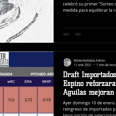
celebró su primer "Sorteo
medida para equilibrar la c
Winterballdata Admin
11 ene 2021
1 min de lect
Draft Importados
Espino reforzará
Águilas mejoran 
y Crismatt
Ayer domingo 10 de enero. 
reingreso de importados pa
tenía opción de seleccionar