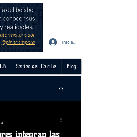
ia del béisbol
a conocer sus
y realidades."
utor/historiador
@pinacampora
Iniciar sesión
LB
Series del Caribe
Blog
ra
res integran las