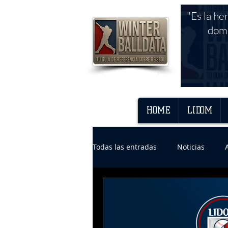
"Es la he
domi
HOME
LIDOM
Todas las entradas
Noticias