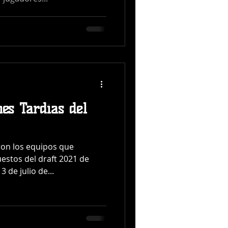
nes Tardías del
on los equipos que
uestos del draft 2021 de
 de julio de...