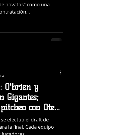
 de novatos" como una
ontratación...
ura
: O'brien y
n Gigantes;
pitcheo con Otero
se efectuó el draft de
ra la final. Cada equipo
 jugadores...