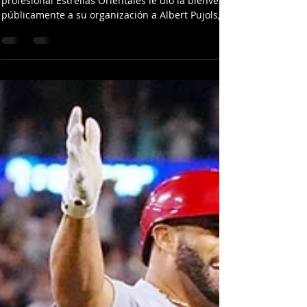
SAN PEDRO DE MACORÍS.- El equipo de béisbol
profesional Estrellas Orientales le dio la bienvenida
públicamente a su organización a Albert Pujols, un futuro
inmortal del Salón de la Fama del Béisbol en
Cooperstown, Estados unidos, y del Pabellón de la Fama
del Deporte Dominicano. Por medio a un despacho de
prensa, el presidente de las Estrellas, ingeniero Miguel
Feris, aseguró que se siente muy complacido de recibir
en su organización “a una leyenda viviente del deporte
rey en