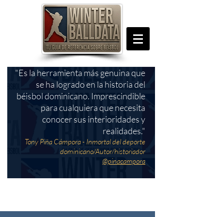
"Es la herramienta más genuina que
se ha logrado en la historia del
béisbol dominicano. Imprescindible
para cualquiera que necesita
conocer sus interioridades y
realidades."
Tony Piña Cámpora - Inmortal del deporte
dominicano/Autor/historiador
@pinacampora