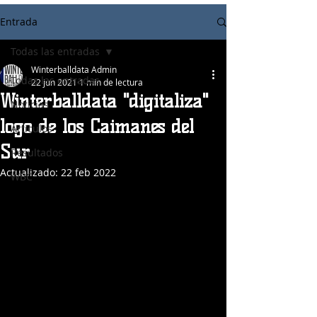
Entrada
Todas las entradas
Winterballdata Admin
Todas las entradas
22 jun 2021
1 min de lectura
Winterballdata "digitaliza"
Noticias
logo de los Caimanes del
Articulos
Sur
Resultados
Actualizado:
22 feb 2022
WBC