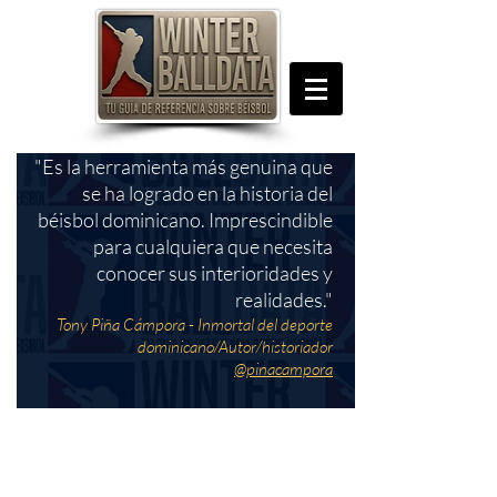
"Es la herramienta más genuina que
se ha logrado en la historia del
béisbol dominicano. Imprescindible
para cualquiera que necesita
conocer sus interioridades y
realidades."
Tony Piña Cámpora - Inmortal del deporte
dominicano/Autor/historiador
@pinacampora