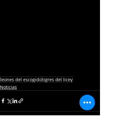
leones del escogido
tigres del licey
Noticias
Entradas recientes
Ver todo