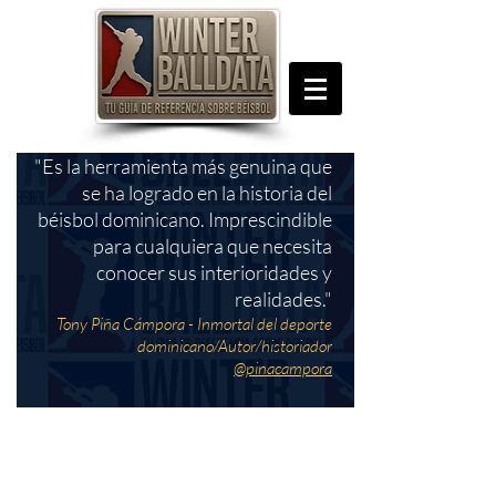
"Es la herramienta más genuina que
se ha logrado en la historia del
béisbol dominicano. Imprescindible
para cualquiera que necesita
conocer sus interioridades y
realidades."
Tony Piña Cámpora - Inmortal del deporte
dominicano/Autor/historiador
@pinacampora