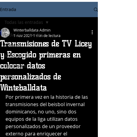
Entrada
Todas las entradas
Winterballdata Admin
Todas las entradas
1 nov 2021
1 min de lectura
Transmisiones de TV Licey
Noticias
y Escogido primeras en
Articulos
colocar datos
Resultados
personalizados de
WBC
Winteballdata
Por primera vez en la historia de las 
transmisiones del beisbol invernal 
dominicanos, no uno, sino dos 
equipos de la liga utilizan datos 
personalizados de un proveedor 
externo para enriquecer el 