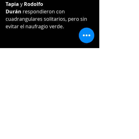
Tapia
 y 
Rodolfo 
Durán
 respondieron con 
cuadrangulares solitarios, pero sin 
evitar el naufragio verde.
El triunfo fue para 
Jorge Bautista (1-
0)
 tras un relevo perfecto de 1.1 
entradas, mientras 
Jhan Maríñez (0-
1)
 cargó con la derrota al permitir 
dos anotaciones en apenas un tercio.
Los más destacados por los locales 