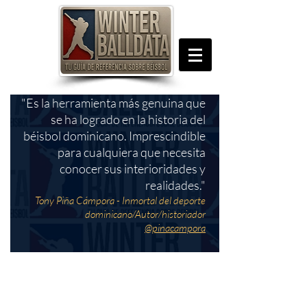
"Es la herramienta más genuina que
se ha logrado en la historia del
béisbol dominicano. Imprescindible
para cualquiera que necesita
conocer sus interioridades y
realidades."
Tony Piña Cámpora - Inmortal del deporte
dominicano/Autor/historiador
@pinacampora