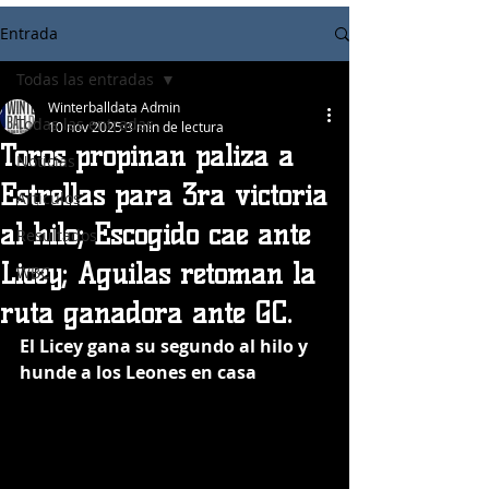
Entrada
Todas las entradas
Winterballdata Admin
Todas las entradas
10 nov 2025
3 min de lectura
Toros propinan paliza a
Noticias
Estrellas para 3ra victoria
Articulos
al hilo; Escogido cae ante
Resultados
Licey; Aguilas retoman la
WBC
ruta ganadora ante GC.
El Licey gana su segundo al hilo y 
hunde a los Leones en casa