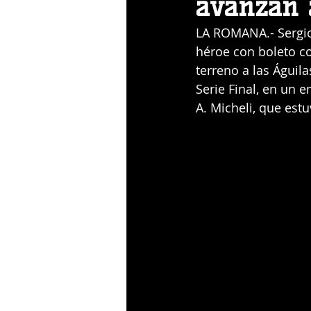
avanzan a
LA ROMANA.- Sergio 
héroe con boleto co
terreno a las Águil
Serie Final, en un 
A. Micheli, que est