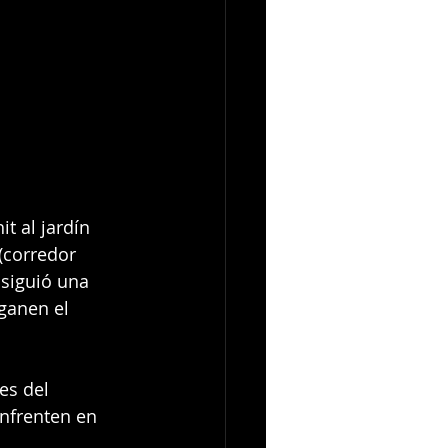
t al jardín 
(corredor 
nsiguió una 
ganen el 
es del 
nfrenten en 