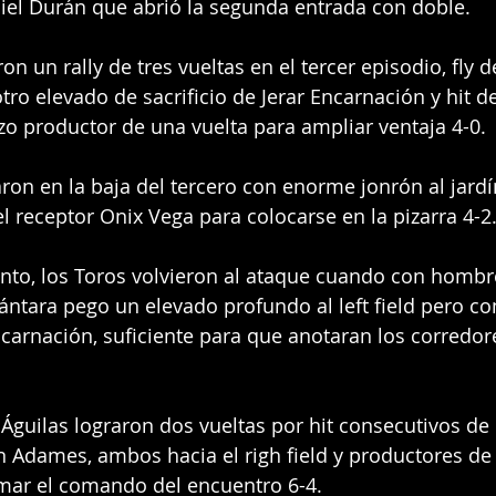
el Durán que abrió la segunda entrada con doble.
on un rally de tres vueltas en el tercer episodio, fly de
ro elevado de sacrificio de Jerar Encarnación y hit d
o productor de una vuelta para ampliar ventaja 4-0.
ron en la baja del tercero con enorme jonrón al jardí
l receptor Onix Vega para colocarse en la pizarra 4-2
into, los Toros volvieron al ataque cuando con hombre
ántara pego un elevado profundo al left field pero co
Encarnación, suficiente para que anotaran los corredo
s Águilas lograron dos vueltas por hit consecutivos de
 Adames, ambos hacia el righ field y productores de 
mar el comando del encuentro 6-4.