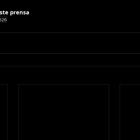
Este prensa
526