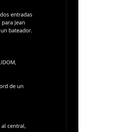
r dos entradas 
 para Jean 
r un bateador.
LIDOM, 
ord de un 
al central, 