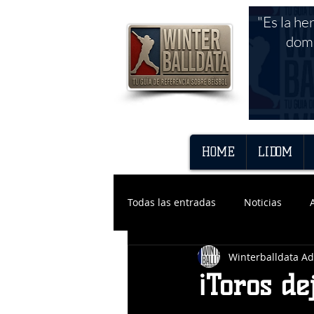
"Es la he
domi
HOME
LIDOM
Todas las entradas
Noticias
Winterballdata A
¡Toros de