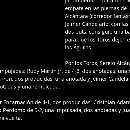
jardín derecho para remolc
empate en las piernas de 
Alcántara (corredor fantas
Jeimer Candelario, con las 
dos outs, consiguió una ba
para que los Toros dejen e
las Águilas.
Por los Toros, Sergio Alcán
empujadas; Rudy Martín Jr. de 4-3, dos anotadas, una 
onrón, dos producidas, una anotada y Jeimer Candelari
notadas y una remolcada.
rar Encarnación de 4-1, dos producidas; Cristhian Adam
 Perdomo de 5-2, una impulsada, dos anotadas y Jua
a vuelta.