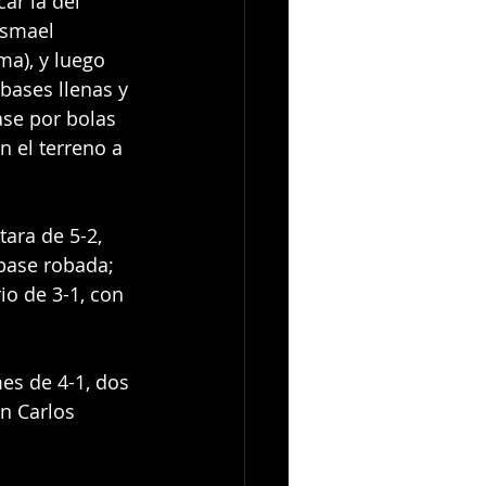
ar la del 
Ismael 
ma), y luego 
bases llenas y 
se por bolas 
n el terreno a 
tara de 5-2, 
base robada; 
o de 3-1, con 
es de 4-1, dos 
n Carlos 