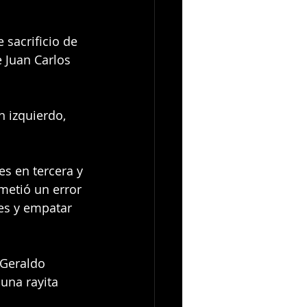
 sacrificio de 
e Juan Carlos 
n izquierdo, 
.
s en tercera y 
metió un error 
res y empatar 
 Geraldo 
una rayita 