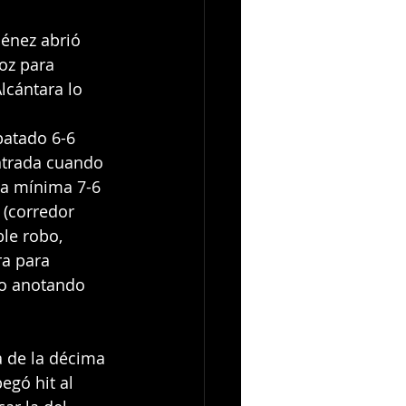
ménez abrió 
oz para 
lcántara lo 
atado 6-6 
ntrada cuando 
ja mínima 7-6 
(corredor 
le robo, 
a para 
o anotando 
a de la décima 
egó hit al 