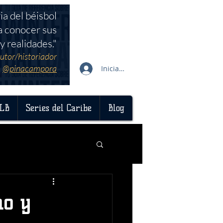
ia del béisbol
a conocer sus
y realidades."
utor/historiador
@pinacampora
Iniciar sesión
LB
Series del Caribe
Blog
no y