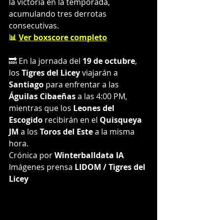
la victoria en la temporada, 
acumulando tres derrotas 
consecutivas.
📊 
Ver boxscore completo
🔜 En la jornada del 
19 de octubre
, 
los 
Tigres del Licey
 viajarán a 
Santiago
 para enfrentar a las 
Águilas Cibaeñas
 a las 4:00 PM, 
mientras que los 
Leones del 
Escogido
 recibirán en el 
Quisqueya 
JM
 a los 
Toros del Este
 a la misma 
hora.
Crónica por 
Winterballdata IA
Imágenes prensa 
LIDOM / Tigres del 
Licey