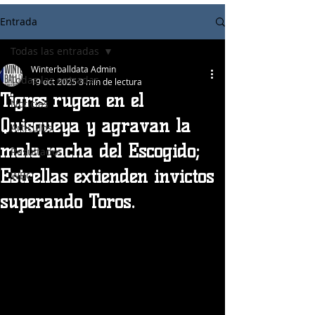
Entrada
Todas las entradas
Winterballdata Admin
Todas las entradas
19 oct 2025
3 min de lectura
Tigres rugen en el
Noticias
Quisqueya y agravan la
Articulos
mala racha del Escogido;
Resultados
Estrellas extienden invictos
WBC
superando Toros.