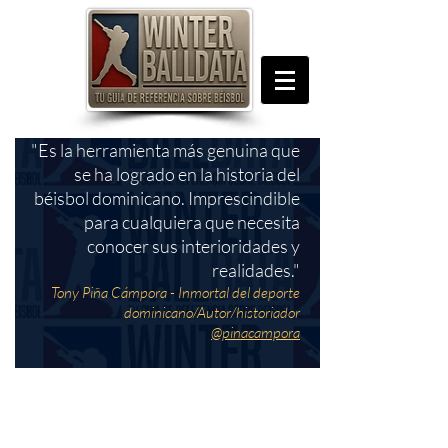
"Es la herramienta más genuina que
se ha logrado en la historia del
béisbol dominicano. Imprescindible
para cualquiera que necesita
conocer sus interioridades y
realidades."
Tony Piña Cámpora - Inmortal del deporte
dominicano/Autor/historiador
@pinacampora