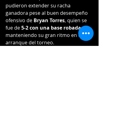
pudieron extender su racha 
ganadora pese al buen desempeño 
ofensivo de 
Bryan Torres
, quien se 
fue de 
5-2 con una base robada
, 
manteniendo su gran ritmo en el 
arranque del torneo.
Con esta victoria, las 
Estrellas 
Orientales (3-0)
 se consolidan en el 
primer lugar del standing
, mientras 
que los 
Toros del Este (2-3)
 caen al 
cuarto puesto tras frenar una racha 
de dos triunfos.
📊 
Ver boxscore completo
🔜 En la jornada del 
19 de octubre
, 
las 
Estrellas Orientales
 regresan al 
Tetelo Vargas
 para recibir a los 