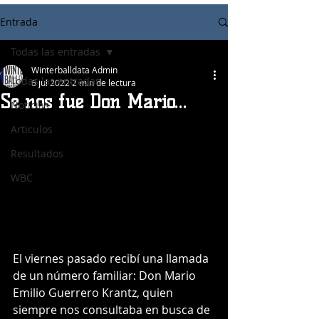
Entrada
Todas las entradas
Winterballdata Admin
Todas las entradas
6 jul 2022
2 min de lectura
Se nos fue Don Mario...
Noticias
Articulos
Resultados
WBC
El viernes pasado recibí una llamada 
de un número familiar: Don Mario 
Emilio Guerrero Krantz, quien 
siempre nos consultaba en busca de 