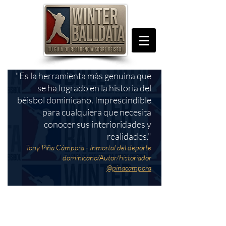
"Es la herramienta más genuina que
se ha logrado en la historia del
béisbol dominicano. Imprescindible
para cualquiera que necesita
conocer sus interioridades y
realidades."
Tony Piña Cámpora - Inmortal del deporte
dominicano/Autor/historiador
@pinacampora