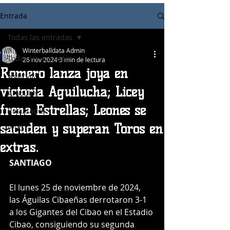
Entrada
Todas las entradas
Winterballdata Admin
Todas las entradas
26 nov 2024
3 min de lectura
Romero lanza joya en
Noticias
victoria Aguilucha; Licey
Articulos
frena Estrellas; Leones se
Resultados
sacuden y superan Toros en
WBC
extras.
SANTIAGO
El lunes 25 de noviembre de 2024, 
las Águilas Cibaeñas derrotaron 3-1 
a los Gigantes del Cibao en el Estadio 
Cibao, consiguiendo su segunda 