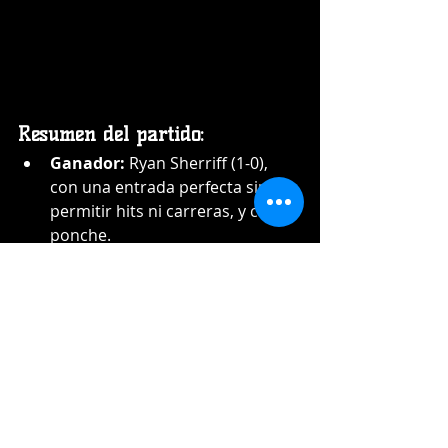
Resumen del partido:
Ganador:
 Ryan Sherriff (1-0), 
con una entrada perfecta sin 
permitir hits ni carreras, y con 1 
ponche.
Perdedor:
 Oscar De La Cruz (1-
1), quien trabajó por 3 entradas, 
permitió 5 hits, 2 carreras 
limpias y ponchó a 4.
Salvador:
 Jean Carlos Mejía (8).
Detalles del juego:
Tigres del Licey (TL):