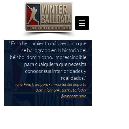
"Es la herramienta más genuina que
se ha logrado en la historia del
béisbol dominicano. Imprescindible
para cualquiera que necesita
conocer sus interioridades y
realidades."
Tony Piña Cámpora - Inmortal del deporte
dominicano/Autor/historiador
@pinacampora