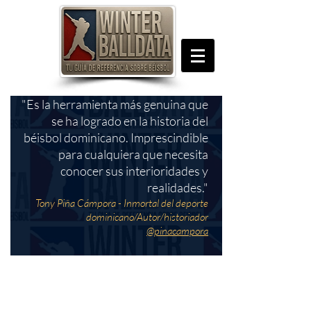
"Es la herramienta más genuina que
se ha logrado en la historia del
béisbol dominicano. Imprescindible
para cualquiera que necesita
conocer sus interioridades y
realidades."
Tony Piña Cámpora - Inmortal del deporte
dominicano/Autor/historiador
@pinacampora