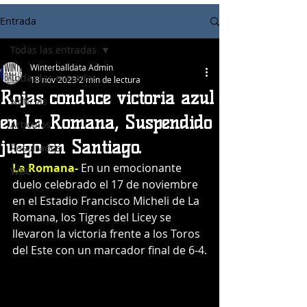
Entrada
Todas las entradas
Winterballdata Admin
Todas las entradas
18 nov 2023
2 min de lectura
Rojas conduce victoria azul
Noticias
en La Romana, Suspendido
Articulos
juego en Santiago.
Resultados
La Romana- 
En un emocionante 
WBC
duelo celebrado el 17 de noviembre 
en el Estadio Francisco Micheli de La 
Romana, los Tigres del Licey se 
llevaron la victoria frente a los Toros 
del Este con un marcador final de 6-4.