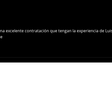
¡Venezuela Campeón WBC
WBC:
2026!
prim
super
na excelente contratación que tengan la experiencia de Luis
te
LIDOM
Sobre Nosotros
Contacto
C