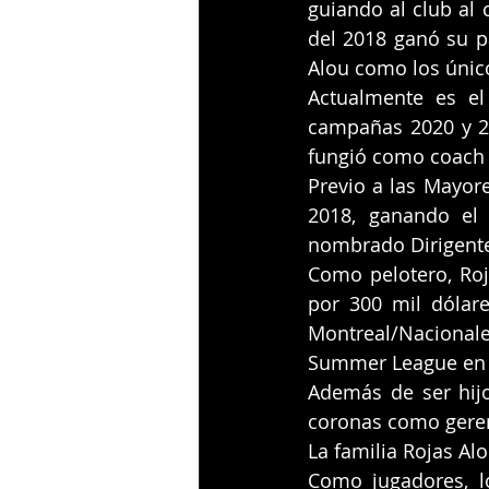
guiando al club al
del 2018 ganó su p
Alou como los único
Actualmente es el
campañas 2020 y 20
fungió como coach d
Previo a las Mayore
2018, ganando el 
nombrado Dirigente
Como pelotero, Roj
por 300 mil dólar
Montreal/Nacional
Summer League en 
Además de ser hijo
coronas como gerent
La familia Rojas Al
Como jugadores, l