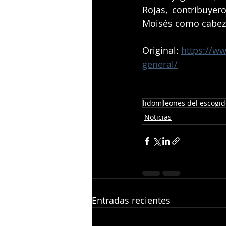
Rojas, contribuyero
Moisés como cabeza 
Original: 
https://ww
general/
lidom
leones del escogi
Noticias
Entradas recientes