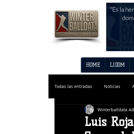
"Es la he
domi
HOME
LIDOM
Todas las entradas
Noticias
Winterballdata A
Luis Roj