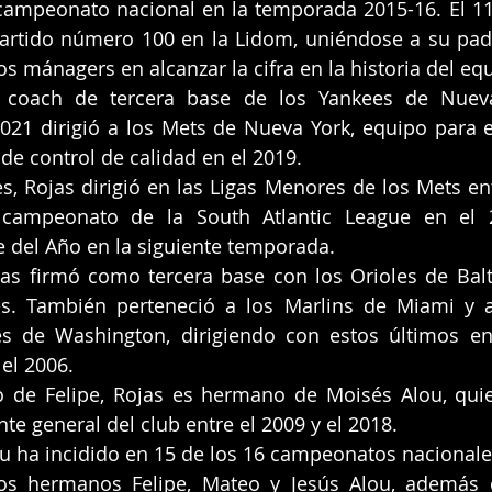
 campeonato nacional en la temporada 2015-16. El 1
artido número 100 en la Lidom, uniéndose a su padr
s mánagers en alcanzar la cifra en la historia del eq
 coach de tercera base de los Yankees de Nueva
21 dirigió a los Mets de Nueva York, equipo para e
e control de calidad en el 2019.
s, Rojas dirigió en las Ligas Menores de los Mets entr
campeonato de la South Atlantic League en el 2
 del Año en la siguiente temporada.
as firmó como tercera base con los Orioles de Balt
es. También perteneció a los Marlins de Miami y a
es de Washington, dirigiendo con estos últimos en
el 2006.
 de Felipe, Rojas es hermano de Moisés Alou, quie
e general del club entre el 2009 y el 2018.
ou ha incidido en 15 de los 16 campeonatos nacionales
os hermanos Felipe, Mateo y Jesús Alou, además 