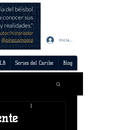
ia del béisbol
a conocer sus
y realidades."
utor/historiador
@pinacampora
Iniciar sesión
LB
Series del Caribe
Blog
ente