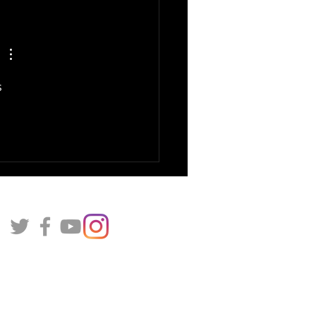
 Venezuela avanza a su
era final del WBC
ando a Italia.
 
reado por Winterballdata en 2020