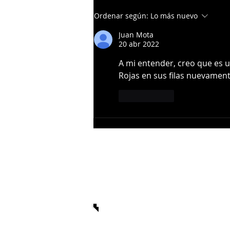
Gigantes del Cibao anuncian a
Ordenar según:
Lo más nuevo
Miguel Cairo como nuevo
dirigente
Juan Mota
20 abr 2022
A mi entender, creo que es u
Rojas en sus filas nuevamen
Me gusta
stats.winterballdata.com