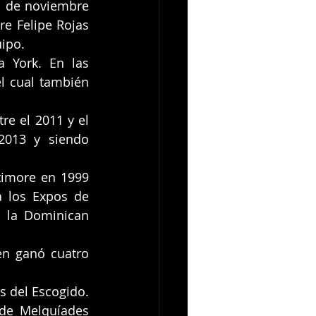
1 de noviembre 
e Felipe Rojas 
uipo.
 York. En las 
l cual también 
e el 2011 y el 
013 y siendo 
imore en 1999 
 los Expos de 
 la Dominican 
n ganó cuatro 
 del Escogido. 
de Melquíades 