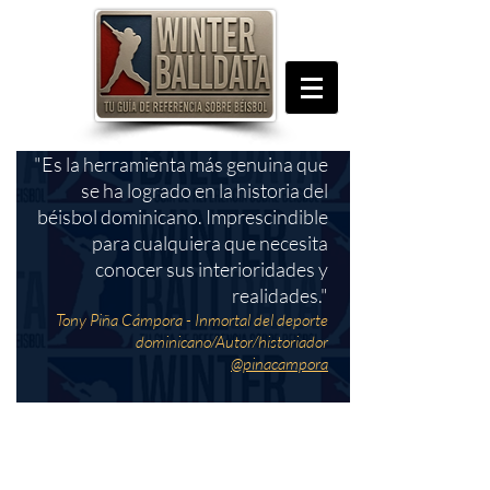
"Es la herramienta más genuina que
se ha logrado en la historia del
béisbol dominicano. Imprescindible
para cualquiera que necesita
conocer sus interioridades y
realidades."
Tony Piña Cámpora - Inmortal del deporte
dominicano/Autor/historiador
@pinacampora