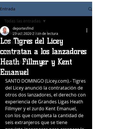
Entrada
Todas las entradas
deportesfmd
Todas las entradas
29 oct 2020
2 min de lectura
Los Tigres del Licey
Noticias
contratan a los lanzadores
Articulos
Heath Fillmyer y Kent
Resultados
Emanuel
WBC
SANTO DOMINGO (Licey.com).- Tigres 
del Licey anunció la contratación de 
otros dos lanzadores, el derecho con 
experiencia de Grandes Ligas Heath 
Fillmyer y el zurdo Kent Emanuel, 
con los que completa la cantidad de 
seis extranjeros que se tiene 