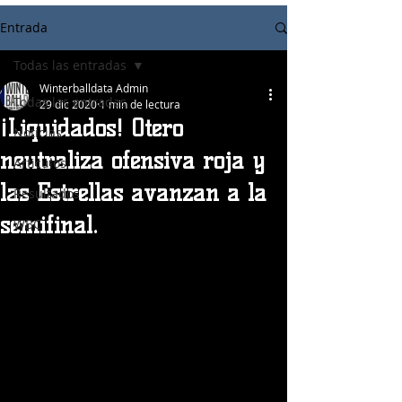
Entrada
Todas las entradas
Winterballdata Admin
Todas las entradas
29 dic 2020
1 min de lectura
¡Liquidados! Otero
Noticias
neutraliza ofensiva roja y
Articulos
las Estrellas avanzan a la
Resultados
semifinal.
WBC