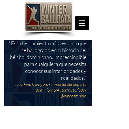
"Es la herramienta más genuina que
se ha logrado en la historia del
béisbol dominicano. Imprescindible
para cualquiera que necesita
conocer sus interioridades y
realidades."
Tony Piña Cámpora - Inmortal del deporte
dominicano/Autor/historiador
@pinacampora