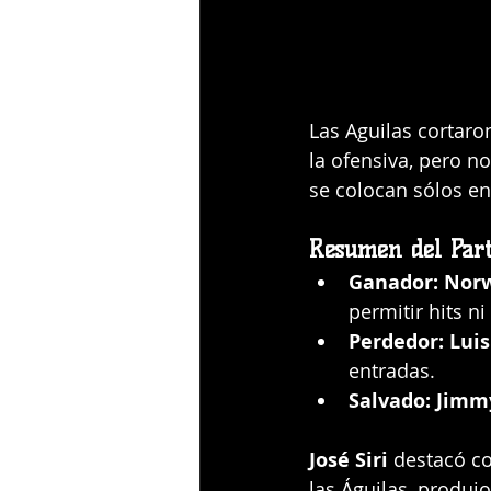
Las Aguilas cortar
la ofensiva, pero n
se colocan sólos en
Resumen del Part
Ganador:
Norw
permitir hits ni
Perdedor:
Luis
entradas.
Salvado:
Jimmy
José Siri
 destacó c
las Águilas, produj