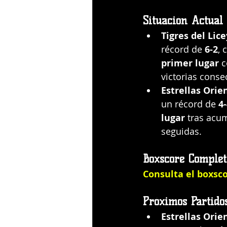
Situación Actual
Tigres del Lice
récord de 
6-2
, 
primer lugar
 
victorias conse
Estrellas Orie
un récord de 
4
lugar
 tras acu
seguidas.
Boxscore Complet
Consulta el boxsc
Próximos Partido
Estrellas Orie