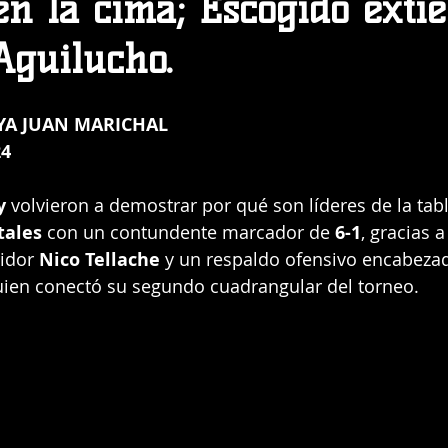
n la cima; Escogido exti
Aguilucho.
YA JUAN MARICHAL
24
y
 volvieron a demostrar por qué son líderes de la tabl
tales
 con un contundente marcador de 
6-1
, gracias 
idor 
Nico Tellache
 y un respaldo ofensivo encabeza
uien conectó su segundo cuadrangular del torneo.