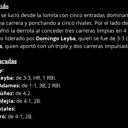
ido
 se lució desde la lomita con cinco entradas dominan
 carrera y ponchando a cinco rivales. Por el lado de l
ufrió la derrota al conceder tres carreras limpias en 4
vo liderado por 
Domingo Leyba
, quien se fue de 3-3 
s
, quien aportó con un triple y dos carreras impulsad
acadas
y:
eyba:
 de 3-3, HR, 1 RBI.
 Adames:
 de 1-1, 3B, 2 RBI.
úñez:
 de 4-2.
Mejía:
 de 4-1, 2B.
ntales:
ro:
 de 4-1, 2B.