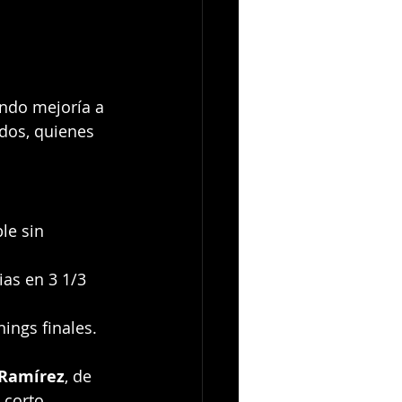
ndo mejoría a 
udos, quienes 
le sin 
ias en 3 1/3 
nings finales.
 Ramírez
, de 
 corto.