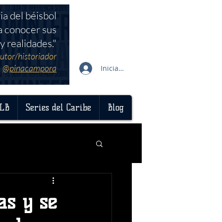
ia del béisbol
a conocer sus
y realidades."
utor/historiador
@pinacampora
Iniciar sesión
LB
Series del Caribe
Blog
as y se