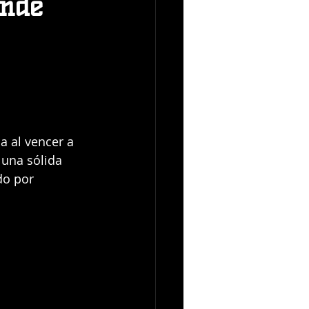
ende
a al vencer a 
a una sólida 
do por 