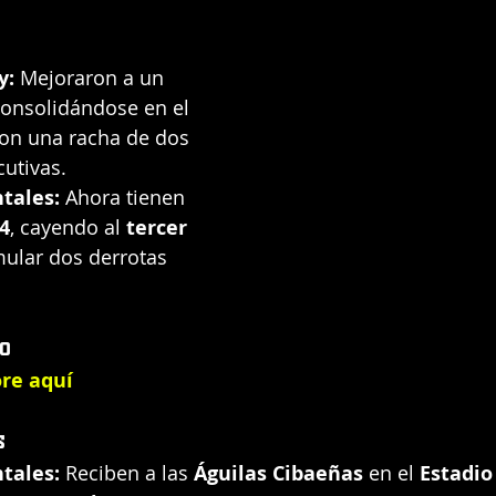
y:
 Mejoraron a un 
consolidándose en el 
con una racha de dos 
cutivas.
ntales:
 Ahora tienen 
-4
, cayendo al 
tercer 
mular dos derrotas 
o
ore aquí
s
ntales:
 Reciben a las 
Águilas Cibaeñas
 en el 
Estadio