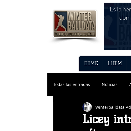
"Es la he
domi
HOME
LIDOM
Todas las entradas
Noticias
Winterballdata A
Licey int