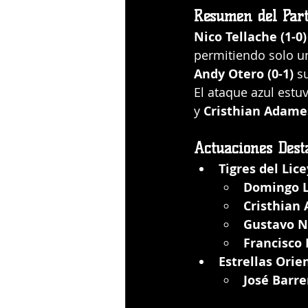
Resumen del Part
Nico Tellache (1-0)
permitiendo solo una
Andy Otero (0-1)
 s
El ataque azul estu
y 
Cristhian Adame
Actuaciones Dest
Tigres del Lice
Domingo L
Cristhian
Gustavo N
Francisco 
Estrellas Orie
José Barre