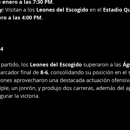
e enero a las 7:30 PM
.
y:
 Visitan a los 
Leones del Escogido
 en el 
Estadio Q
ro a las 4:00 PM
.
24
artido, los 
Leones del Escogido
 superaron a las 
Ág
arcador final de 
8-6
, consolidando su posición en el 
Leones aprovecharon una destacada actuación ofensiv
iple, un jonrón, y produjo dos carreras, además del a
urar la victoria.