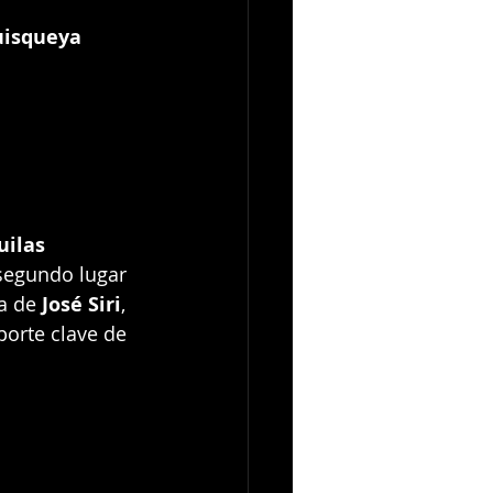
uisqueya 
uilas 
segundo lugar 
a de 
José Siri
, 
porte clave de 