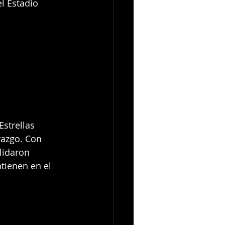
l Estadio 
strellas 
razgo. Con 
lidaron 
tienen en el 