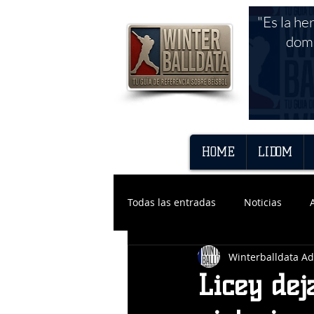
"Es la he
domi
HOME
LIDOM
Todas las entradas
Noticias
Winterballdata A
Licey dej