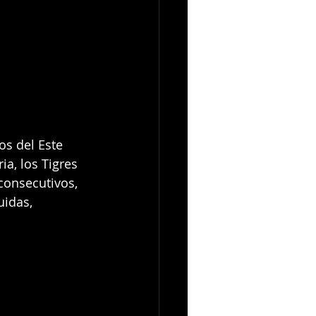
os del Este 
a, los Tigres 
consecutivos, 
idas, 