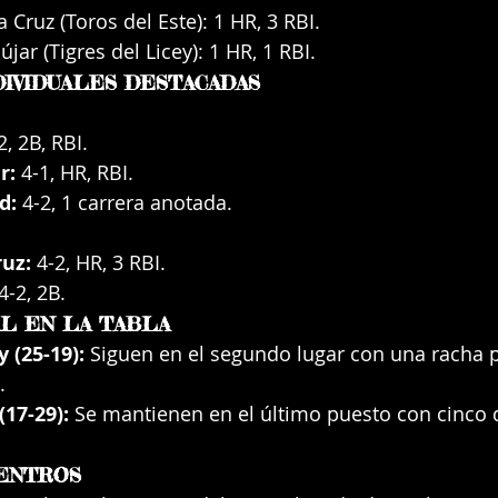
 Cruz (Toros del Este): 1 HR, 3 RBI.
jar (Tigres del Licey): 1 HR, 1 RBI.
DIVIDUALES DESTACADAS
2, 2B, RBI.
r:
 4-1, HR, RBI.
d:
 4-2, 1 carrera anotada.
ruz:
 4-2, HR, 3 RBI.
 4-2, 2B.
AL EN LA TABLA
y (25-19):
 Siguen en el segundo lugar con una racha p
.
(17-29):
 Se mantienen en el último puesto con cinco 
ENTROS