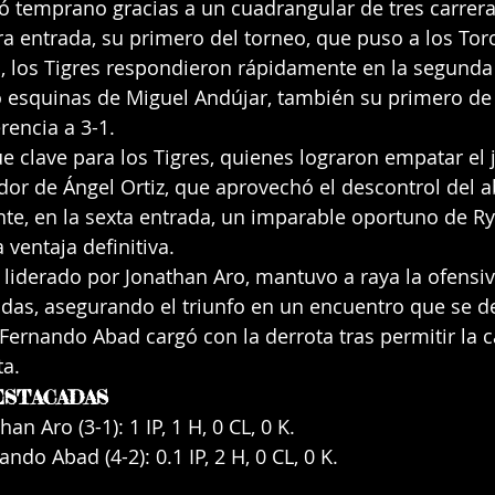
ó temprano gracias a un cuadrangular de tres carrer
ra entrada, su primero del torneo, que puso a los Tor
o, los Tigres respondieron rápidamente en la segunda
o esquinas de Miguel Andújar, también su primero de
erencia a 3-1.
ue clave para los Tigres, quienes lograron empatar el 
or de Ángel Ortiz, que aprovechó el descontrol del ab
te, en la sexta entrada, un imparable oportuno de Ry
a ventaja definitiva.
, liderado por Jonathan Aro, mantuvo a raya la ofensiv
adas, asegurando el triunfo en un encuentro que se de
Fernando Abad cargó con la derrota tras permitir la ca
ta.
ESTACADAS
han Aro (3-1): 1 IP, 1 H, 0 CL, 0 K.
ando Abad (4-2): 0.1 IP, 2 H, 0 CL, 0 K.