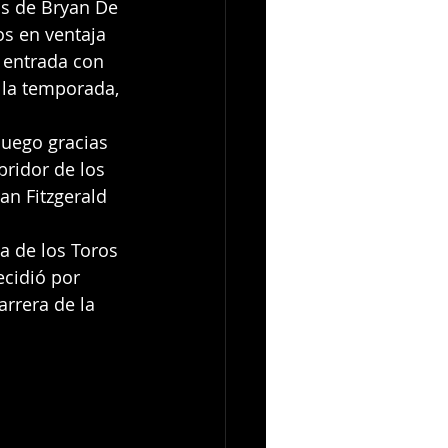
as de Bryan De 
os en ventaja 
 entrada con 
 la temporada, 
juego gracias 
ridor de los 
an Fitzgerald 
a de los Toros 
cidió por 
rrera de la 