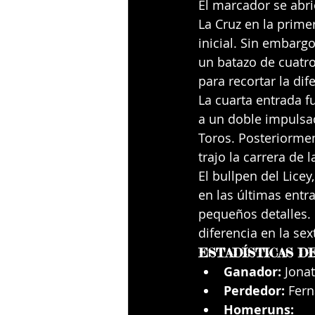
El marcador se abri
La Cruz en la prime
inicial. Sin embarg
un batazo de cuatr
para recortar la dif
La cuarta entrada f
a un doble impulsad
Toros. Posteriormen
trajo la carrera de l
El bullpen del Licey
en las últimas entr
pequeños detalles. 
diferencia en la sex
ESTADÍSTICAS D
Ganador:
 Jonat
Perdedor:
 Fern
Homeruns: