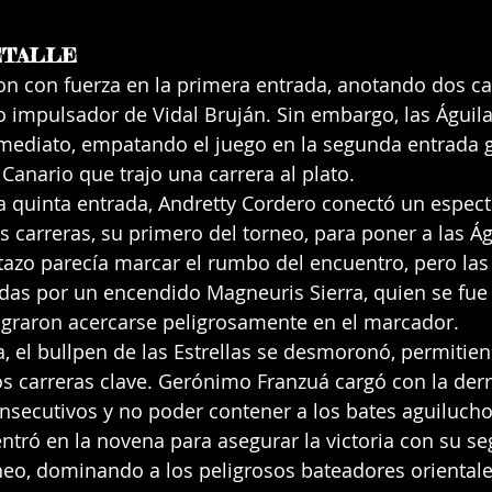
ETALLE
aron con fuerza en la primera entrada, anotando dos ca
lo impulsador de Vidal Bruján. Sin embargo, las Águila
mediato, empatando el juego en la segunda entrada g
Canario que trajo una carrera al plato.
 la quinta entrada, Andretty Cordero conectó un espect
s carreras, su primero del torneo, para poner a las Ág
atazo parecía marcar el rumbo del encuentro, pero las 
adas por un encendido Magneuris Sierra, quien se fue
ograron acercarse peligrosamente en el marcador.
a, el bullpen de las Estrellas se desmoronó, permitien
s carreras clave. Gerónimo Franzuá cargó con la derr
onsecutivos y no poder contener a los bates aguilucho
ntró en la novena para asegurar la victoria con su s
eo, dominando a los peligrosos bateadores orientale