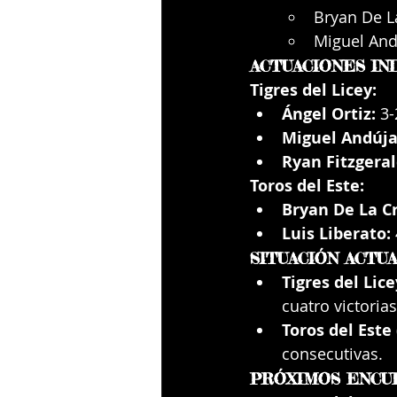
Bryan De La
Miguel Andú
ACTUACIONES IN
Tigres del Licey:
Ángel Ortiz:
 3-
Miguel Andúja
Ryan Fitzgeral
Toros del Este:
Bryan De La C
Luis Liberato:
SITUACIÓN ACTU
Tigres del Lice
cuatro victorias
Toros del Este 
consecutivas.
PRÓXIMOS ENCU