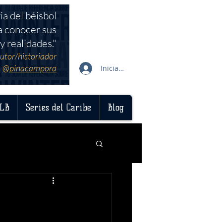
ia del béisbol
a conocer sus
y realidades."
utor/historiador
@pinacampora
Iniciar sesión
LB
Series del Caribe
Blog