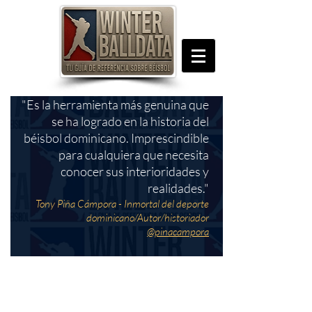
"Es la herramienta más genuina que
se ha logrado en la historia del
béisbol dominicano. Imprescindible
para cualquiera que necesita
conocer sus interioridades y
realidades."
Tony Piña Cámpora - Inmortal del deporte
dominicano/Autor/historiador
@pinacampora