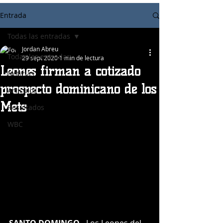
Entrada
Todas las entradas
Jordan Abreu
Todas las entradas
29 sept 2020
1 min de lectura
Leones firman a cotizado
Noticias
prospecto dominicano de los
Articulos
Mets
Resultados
WBC