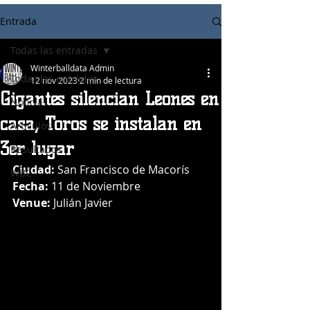
Entrada
Todas las entradas
Winterballdata Admin
Todas las entradas
12 nov 2023
2 min de lectura
Gigantes silencian Leones en
Noticias
casa, Toros se instalan en
Articulos
3er lugar
Resultados
Ciudad:
 San Francisco de Macorís
WBC
Fecha:
 11 de Noviembre
Venue:
 Julián Javier