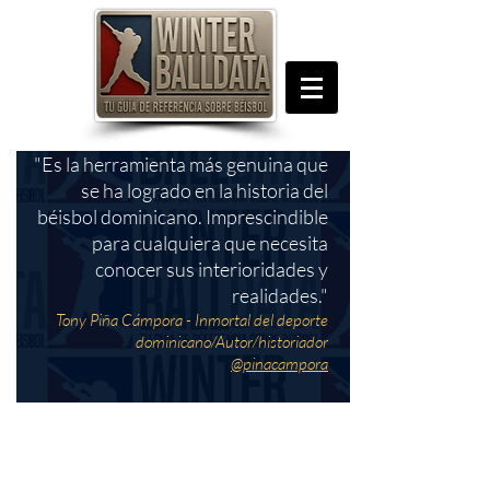
"Es la herramienta más genuina que
se ha logrado en la historia del
béisbol dominicano. Imprescindible
para cualquiera que necesita
conocer sus interioridades y
realidades."
Tony Piña Cámpora - Inmortal del deporte
dominicano/Autor/historiador
@pinacampora