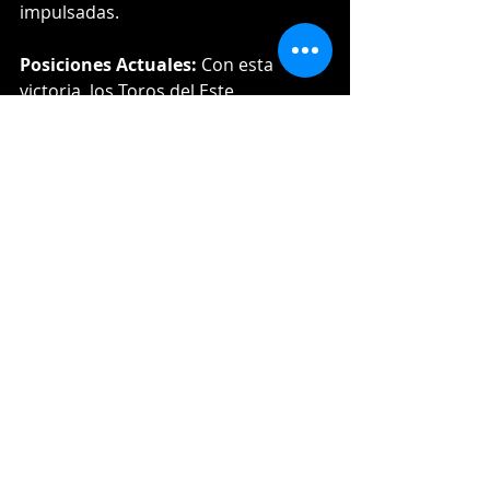
impulsadas.
Posiciones Actuales:
 Con esta 
victoria, los Toros del Este 
mantienen una posición sólida en el 
tercer lugar de la tabla, con un 
récord de 10-9. Las Estrellas 
Orientales, con un récord de 9-10, 
ocupan el cuarto lugar en la 
clasificación.
BOXSCORE
Próximos Partidos:
 En su próximo 
enfrentamiento, programado para el 
12 de Noviembre, los Toros del Este 
recibirán a las Estrellas Orientales en 
La Romana a las 17:00.