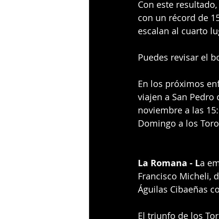
Con este resultado, 
con un récord de 15
escalan al cuarto lu
Puedes revisar el b
En los próximos enf
viajen a San Pedro d
noviembre a las 15:
Domingo a los Toros
La Romana - L
a em
Francisco Micheli, d
Águilas Cibaeñas c
El triunfo de los T