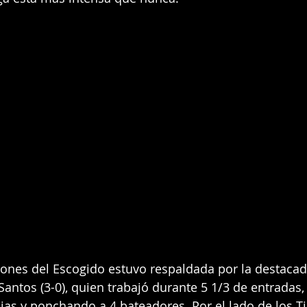
Leones del Escogido estuvo respaldada por la destacad
 Santos (3-0), quien trabajó durante 5 1/3 de entradas
pias y ponchando a 4 bateadores. Por el lado de los Tig