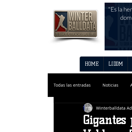
"Es la he
domi
HOME
LIDOM
Todas las entradas
Noticias
Winterballdata A
Gigantes 