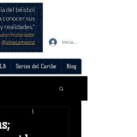
ia del béisbol
a conocer sus
y realidades."
utor/historiador
@pinacampora
Iniciar sesión
LB
Series del Caribe
Blog
s;