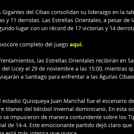
os Gigantes del Cibao consolidan su liderazgo en la ta
as y 11 derrotas. Las Estrellas Orientales, a pesar de l
undo lugar con un récord de 17 victorias y 14 derrot
oxscore completo del juego 
aquí
.
rentamientos, las Estrellas Orientales recibirán en S
 del Licey el 29 de noviembre a las 15:00, mientras qu
viajarán a Santiago para enfrentar a las Águilas Ciba
l estadio Quisqueya Juan Marichal fue el escenario d
e titanes del béisbol invernal dominicano. En esta oc
o se impusieron de manera contundente sobre los Tigr
al de 14-4. Este emocionante partido dejó claro que l
ga está más intensa que nunca.