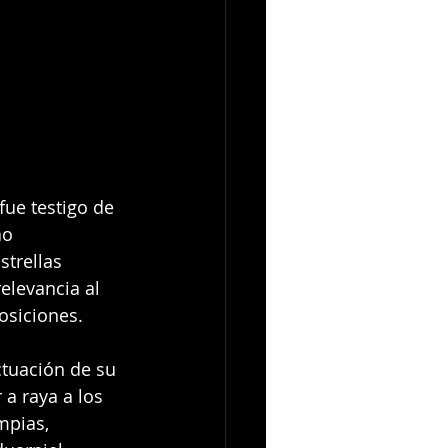
 fue testigo de 
ao 
trellas 
elevancia al 
posiciones.
ctuación de su 
a raya a los 
mpias, 