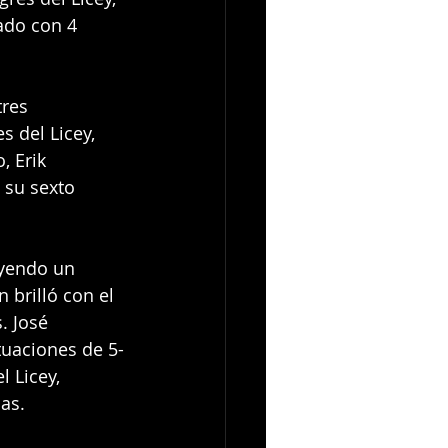
ado con 4 
res 
s del Licey, 
, Erik 
su sexto 
yendo un 
 brilló con el 
. José 
tuaciones de 5-
l Licey, 
as.