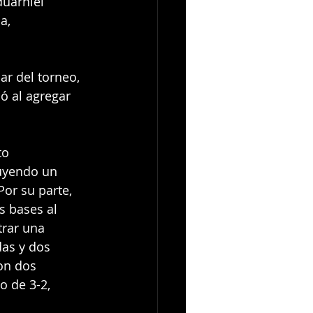
duarniel 
a, 
ar del torneo, 
ó al agregar 
to 
uyendo un 
Por su parte, 
s bases al 
trar una 
das y dos 
on dos 
 de 3-2, 