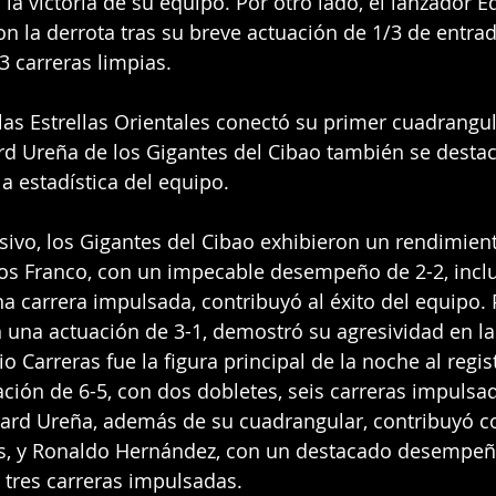
la victoria de su equipo. Por otro lado, el lanzador E
on la derrota tras su breve actuación de 1/3 de entrad
3 carreras limpias.
las Estrellas Orientales conectó su primer cuadrangul
d Ureña de los Gigantes del Cibao también se destac
a estadística del equipo.
sivo, los Gigantes del Cibao exhibieron un rendimien
rlos Franco, con un impecable desempeño de 2-2, incl
a carrera impulsada, contribuyó al éxito del equipo. 
 una actuación de 3-1, demostró su agresividad en la
lio Carreras fue la figura principal de la noche al regis
ación de 6-5, con dos dobletes, seis carreras impulsa
hard Ureña, además de su cuadrangular, contribuyó c
s, y Ronaldo Hernández, con un destacado desempeño
 tres carreras impulsadas.