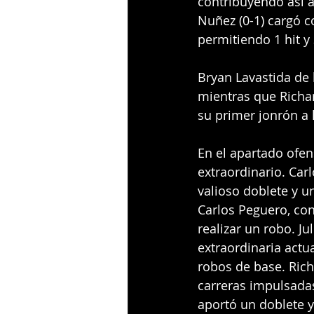
contribuyendo así a 
Nuñez (0-1) cargó c
permitiendo 1 hit y 
Bryan Lavastida de 
mientras que Richar
su primer jonrón a l
En el apartado ofen
extraordinario. Ca
valioso doblete y un
Carlos Peguero, con
realizar un robo. Ju
extraordinaria actu
robos de base. Ric
carreras impulsada
aportó un doblete y