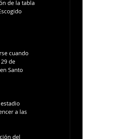
ón de la tabla 
 Escogido 
arse cuando 
 29 de 
 en Santo 
 estadio 
encer a las 
ción del 