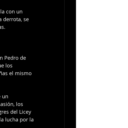
bla con un 
a derrota, se 
as.
an Pedro de 
e los 
eñas el mismo 
e un 
asión, los 
es del Licey 
a lucha por la 