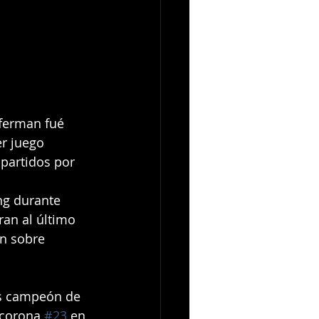
ferman fué 
er juego 
partidos por 
ng durante 
an al último 
n sobre 
es campeón de 
 corona 
#23
 en 