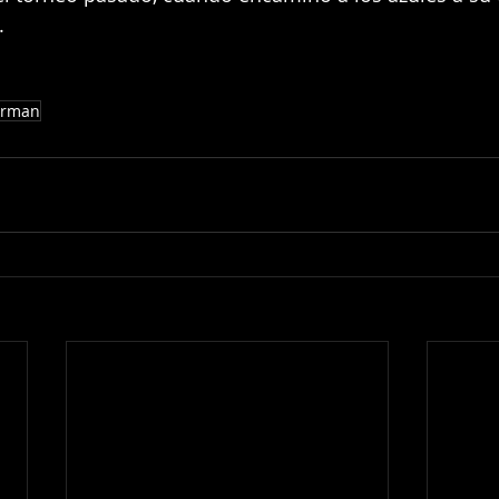
.
erman