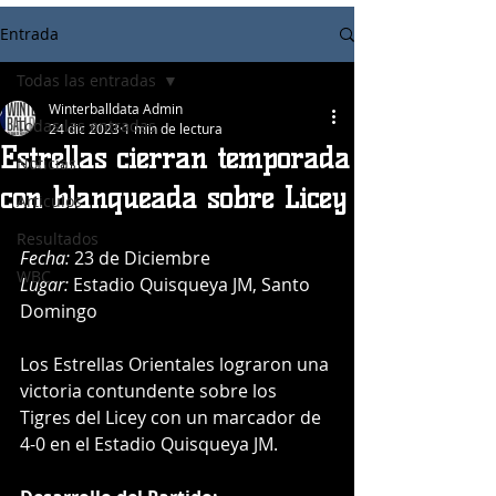
Entrada
Todas las entradas
Winterballdata Admin
Todas las entradas
24 dic 2023
1 min de lectura
Estrellas cierran temporada
Noticias
con blanqueada sobre Licey
Articulos
Resultados
Fecha:
 23 de Diciembre
WBC
Lugar:
 Estadio Quisqueya JM, Santo 
Domingo
Los Estrellas Orientales lograron una 
victoria contundente sobre los 
Tigres del Licey con un marcador de 
4-0 en el Estadio Quisqueya JM.