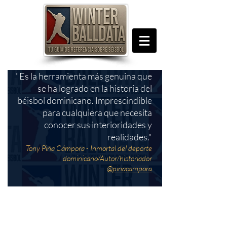
"Es la herramienta más genuina que
se ha logrado en la historia del
béisbol dominicano. Imprescindible
para cualquiera que necesita
conocer sus interioridades y
realidades."
Tony Piña Cámpora - Inmortal del deporte
dominicano/Autor/historiador
@pinacampora