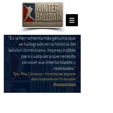
"Es la herramienta más genuina que
se ha logrado en la historia del
béisbol dominicano. Imprescindible
para cualquiera que necesita
conocer sus interioridades y
realidades."
Tony Piña Cámpora - Inmortal del deporte
dominicano/Autor/historiador
@pinacampora