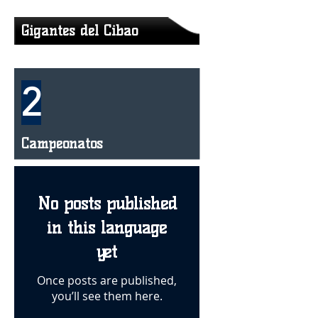
Gigantes del Cibao
2
Campeonatos
No posts published
in this language
yet
Once posts are published,
you’ll see them here.