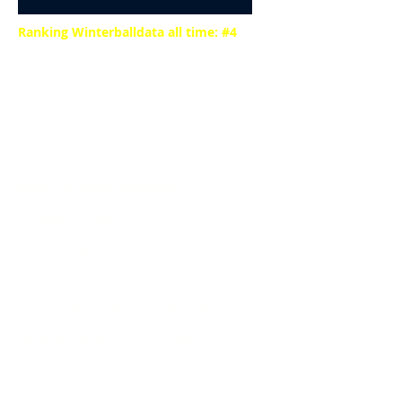
Ranking Winterballdata all time: #4
Anteriormente:
"Gigantes del Nordeste" (1996-97 A
1998-99)
"Pollos Nacionales" (1999-00 a 2001-
02)
"Gigantes del Cibao" (2002-03 actual)
https://gigantescibao.com/
Fundación: 1996
Localidad: Estadio Julián Javier, San
Francisco de Macorís.
Presidente: Alfredo Acebal Rizek
Gerente General: Luis Urueta