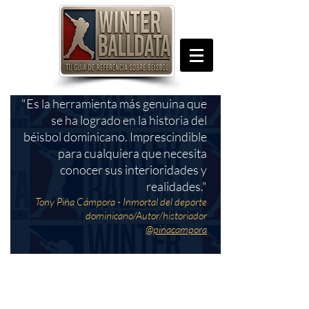
"Es la herramienta más genuina que
se ha logrado en la historia del
béisbol dominicano. Imprescindible
para cualquiera que necesita
conocer sus interioridades y
realidades."
Tony Piña Cámpora - Inmortal del deporte
dominicano/Autor/historiador
@pinacampora