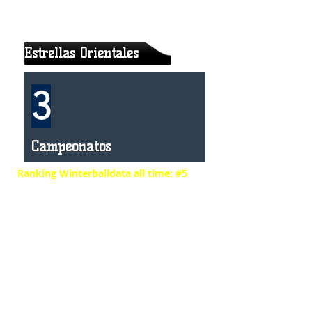
Estrellas Orientales
3
Campeonatos
Ranking Winterballdata all time: #5
https://www.estrellasorientales.com.do/
Fundación: 1910
Localidad: Estadio Tetelo Vargas, San
Pedro de Macorís.
Presidente: Miguel Feris