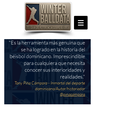
"Es la herramienta más genuina que
se ha logrado en la historia del
béisbol dominicano. Imprescindible
para cualquiera que necesita
conocer sus interioridades y
realidades."
Tony Piña Cámpora - Inmortal del deporte
dominicano/Autor/historiador
@pinacampora